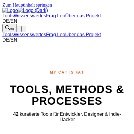
Zum Hauptinhalt springen
Tools
Wissenswertes
Frag Leo
Über das Projekt
DE
/
EN
⌘K
Tools
Wissenswertes
Frag Leo
Über das Projekt
DE
/
EN
MY CAT IS FAT
TOOLS, METHODS &
PROCESSES
42
kuratierte Tools für Entwickler, Designer & Indie-
Hacker