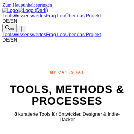
Zum Hauptinhalt springen
Tools
Wissenswertes
Frag Leo
Über das Projekt
DE
/
EN
⌘K
Tools
Wissenswertes
Frag Leo
Über das Projekt
DE
/
EN
MY CAT IS FAT
TOOLS, METHODS &
PROCESSES
8
kuratierte Tools für Entwickler, Designer & Indie-
Hacker