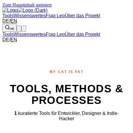
Zum Hauptinhalt springen
Tools
Wissenswertes
Frag Leo
Über das Projekt
DE
/
EN
⌘K
Tools
Wissenswertes
Frag Leo
Über das Projekt
DE
/
EN
MY CAT IS FAT
TOOLS, METHODS &
PROCESSES
1
kuratierte Tools für Entwickler, Designer & Indie-
Hacker