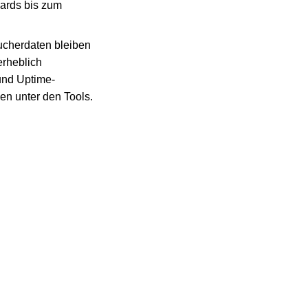
oards bis zum
sucherdaten bleiben
erheblich
und Uptime-
den unter den Tools.