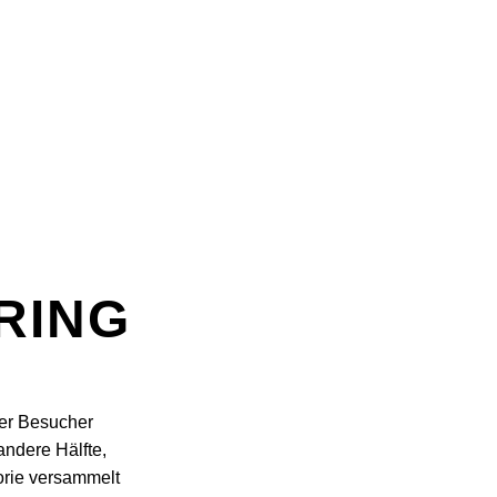
RING
her Besucher
andere Hälfte,
orie versammelt