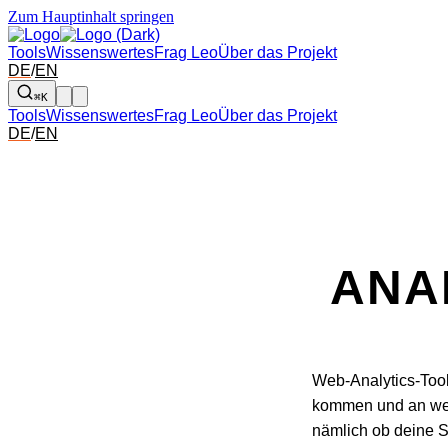
Zum Hauptinhalt springen
Tools
Wissenswertes
Frag Leo
Über das Projekt
DE
/
EN
⌘K
Tools
Wissenswertes
Frag Leo
Über das Projekt
DE
/
EN
ANA
Web-Analytics-Tool
kommen und an welc
nämlich ob deine S