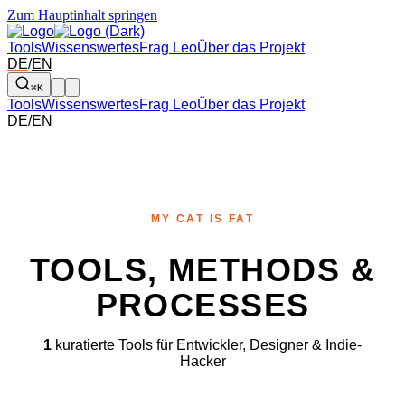
Zum Hauptinhalt springen
Tools
Wissenswertes
Frag Leo
Über das Projekt
DE
/
EN
⌘K
Tools
Wissenswertes
Frag Leo
Über das Projekt
DE
/
EN
MY CAT IS FAT
TOOLS, METHODS &
PROCESSES
1
kuratierte Tools für Entwickler, Designer & Indie-
Hacker