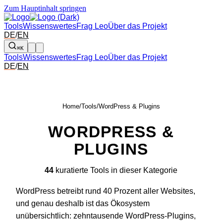
Zum Hauptinhalt springen
Tools
Wissenswertes
Frag Leo
Über das Projekt
DE
/
EN
⌘K
Tools
Wissenswertes
Frag Leo
Über das Projekt
DE
/
EN
Home
/
Tools
/
WordPress & Plugins
WORDPRESS &
PLUGINS
44
kuratierte Tools in dieser Kategorie
WordPress betreibt rund 40 Prozent aller Websites,
und genau deshalb ist das Ökosystem
unübersichtlich: zehntausende WordPress-Plugins,