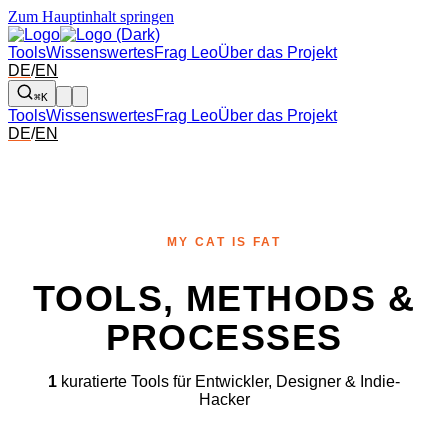
Zum Hauptinhalt springen
Tools
Wissenswertes
Frag Leo
Über das Projekt
DE
/
EN
⌘K
Tools
Wissenswertes
Frag Leo
Über das Projekt
DE
/
EN
MY CAT IS FAT
TOOLS, METHODS &
PROCESSES
1
kuratierte Tools für Entwickler, Designer & Indie-
Hacker