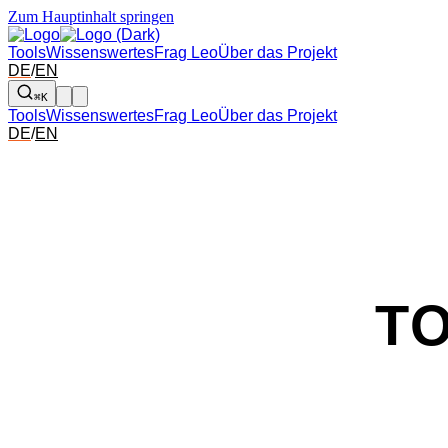
Zum Hauptinhalt springen
Tools
Wissenswertes
Frag Leo
Über das Projekt
DE
/
EN
⌘K
Tools
Wissenswertes
Frag Leo
Über das Projekt
DE
/
EN
T