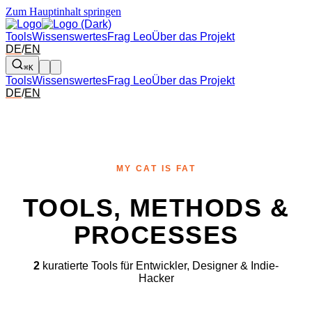
Zum Hauptinhalt springen
Tools
Wissenswertes
Frag Leo
Über das Projekt
DE
/
EN
⌘K
Tools
Wissenswertes
Frag Leo
Über das Projekt
DE
/
EN
MY CAT IS FAT
TOOLS, METHODS &
PROCESSES
2
kuratierte Tools für Entwickler, Designer & Indie-
Hacker