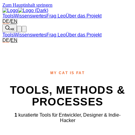
Zum Hauptinhalt springen
Tools
Wissenswertes
Frag Leo
Über das Projekt
DE
/
EN
⌘K
Tools
Wissenswertes
Frag Leo
Über das Projekt
DE
/
EN
MY CAT IS FAT
TOOLS, METHODS &
PROCESSES
1
kuratierte Tools für Entwickler, Designer & Indie-
Hacker