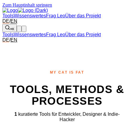
Zum Hauptinhalt springen
Tools
Wissenswertes
Frag Leo
Über das Projekt
DE
/
EN
⌘K
Tools
Wissenswertes
Frag Leo
Über das Projekt
DE
/
EN
MY CAT IS FAT
TOOLS, METHODS &
PROCESSES
1
kuratierte Tools für Entwickler, Designer & Indie-
Hacker