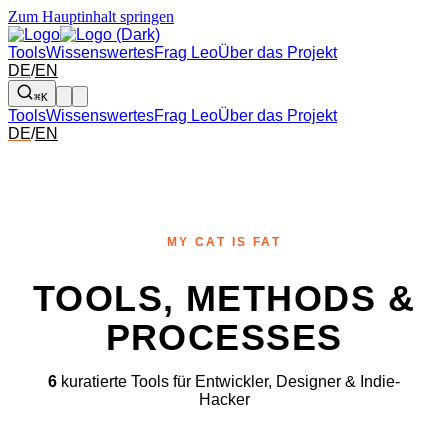
Zum Hauptinhalt springen
Tools
Wissenswertes
Frag Leo
Über das Projekt
DE
/
EN
⌘K
Tools
Wissenswertes
Frag Leo
Über das Projekt
DE
/
EN
MY CAT IS FAT
TOOLS, METHODS &
PROCESSES
6
kuratierte Tools für Entwickler, Designer & Indie-
Hacker