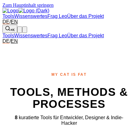
Zum Hauptinhalt springen
Tools
Wissenswertes
Frag Leo
Über das Projekt
DE
/
EN
⌘K
Tools
Wissenswertes
Frag Leo
Über das Projekt
DE
/
EN
MY CAT IS FAT
TOOLS, METHODS &
PROCESSES
8
kuratierte Tools für Entwickler, Designer & Indie-
Hacker