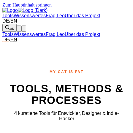
Zum Hauptinhalt springen
Tools
Wissenswertes
Frag Leo
Über das Projekt
DE
/
EN
⌘K
Tools
Wissenswertes
Frag Leo
Über das Projekt
DE
/
EN
MY CAT IS FAT
TOOLS, METHODS &
PROCESSES
4
kuratierte Tools für Entwickler, Designer & Indie-
Hacker