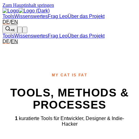
Zum Hauptinhalt springen
Tools
Wissenswertes
Frag Leo
Über das Projekt
DE
/
EN
⌘K
Tools
Wissenswertes
Frag Leo
Über das Projekt
DE
/
EN
MY CAT IS FAT
TOOLS, METHODS &
PROCESSES
1
kuratierte Tools für Entwickler, Designer & Indie-
Hacker