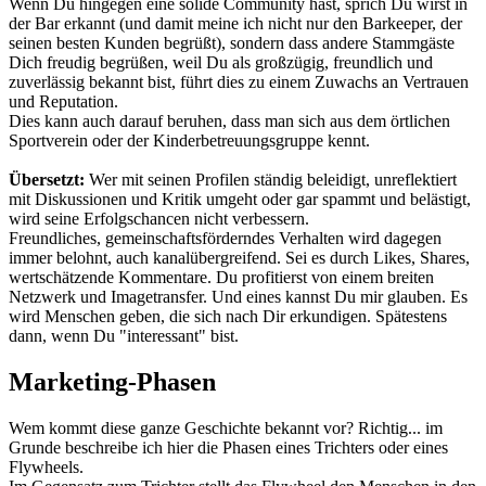
Wenn Du hingegen eine solide Community hast, sprich Du wirst in
der Bar erkannt (und damit meine ich nicht nur den Barkeeper, der
seinen besten Kunden begrüßt), sondern dass andere Stammgäste
Dich freudig begrüßen, weil Du als großzügig, freundlich und
zuverlässig bekannt bist, führt dies zu einem Zuwachs an Vertrauen
und Reputation.
Dies kann auch darauf beruhen, dass man sich aus dem örtlichen
Sportverein oder der Kinderbetreuungsgruppe kennt.
Übersetzt:
Wer mit seinen Profilen ständig beleidigt, unreflektiert
mit Diskussionen und Kritik umgeht oder gar spammt und belästigt,
wird seine Erfolgschancen nicht verbessern.
Freundliches, gemeinschaftsförderndes Verhalten wird dagegen
immer belohnt, auch kanalübergreifend. Sei es durch Likes, Shares,
wertschätzende Kommentare. Du profitierst von einem breiten
Netzwerk und Imagetransfer. Und eines kannst Du mir glauben. Es
wird Menschen geben, die sich nach Dir erkundigen. Spätestens
dann, wenn Du "interessant" bist.
Marketing-Phasen
Wem kommt diese ganze Geschichte bekannt vor? Richtig... im
Grunde beschreibe ich hier die Phasen eines Trichters oder eines
Flywheels.