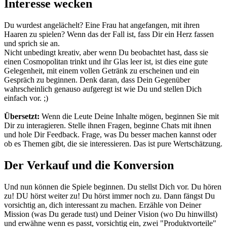
Interesse wecken
Du wurdest angelächelt? Eine Frau hat angefangen, mit ihren
Haaren zu spielen? Wenn das der Fall ist, fass Dir ein Herz fassen
und sprich sie an.
Nicht unbedingt kreativ, aber wenn Du beobachtet hast, dass sie
einen Cosmopolitan trinkt und ihr Glas leer ist, ist dies eine gute
Gelegenheit, mit einem vollen Getränk zu erscheinen und ein
Gespräch zu beginnen. Denk daran, dass Dein Gegenüber
wahrscheinlich genauso aufgeregt ist wie Du und stellen Dich
einfach vor. ;)
Übersetzt:
Wenn die Leute Deine Inhalte mögen, beginnen Sie mit
Dir zu interagieren. Stelle ihnen Fragen, beginne Chats mit ihnen
und hole Dir Feedback. Frage, was Du besser machen kannst oder
ob es Themen gibt, die sie interessieren. Das ist pure Wertschätzung.
Der Verkauf und die Konversion
Und nun können die Spiele beginnen. Du stellst Dich vor. Du hören
zu! DU hörst weiter zu! Du hörst immer noch zu. Dann fängst Du
vorsichtig an, dich interessant zu machen. Erzähle von Deiner
Mission (was Du gerade tust) und Deiner Vision (wo Du hinwillst)
und erwähne wenn es passt, vorsichtig ein, zwei "Produktvorteile"