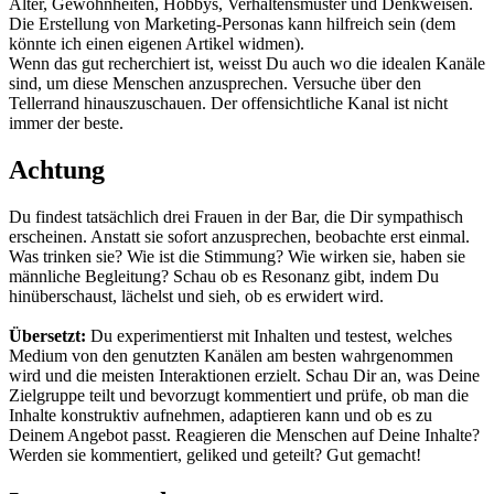
Alter, Gewohnheiten, Hobbys, Verhaltensmuster und Denkweisen.
Die Erstellung von Marketing-Personas kann hilfreich sein (dem
könnte ich einen eigenen Artikel widmen).
Wenn das gut recherchiert ist, weisst Du auch wo die idealen Kanäle
sind, um diese Menschen anzusprechen. Versuche über den
Tellerrand hinauszuschauen. Der offensichtliche Kanal ist nicht
immer der beste.
Achtung
Du findest tatsächlich drei Frauen in der Bar, die Dir sympathisch
erscheinen. Anstatt sie sofort anzusprechen, beobachte erst einmal.
Was trinken sie? Wie ist die Stimmung? Wie wirken sie, haben sie
männliche Begleitung? Schau ob es Resonanz gibt, indem Du
hinüberschaust, lächelst und sieh, ob es erwidert wird.
Übersetzt:
Du experimentierst mit Inhalten und testest, welches
Medium von den genutzten Kanälen am besten wahrgenommen
wird und die meisten Interaktionen erzielt. Schau Dir an, was Deine
Zielgruppe teilt und bevorzugt kommentiert und prüfe, ob man die
Inhalte konstruktiv aufnehmen, adaptieren kann und ob es zu
Deinem Angebot passt. Reagieren die Menschen auf Deine Inhalte?
Werden sie kommentiert, geliked und geteilt? Gut gemacht!