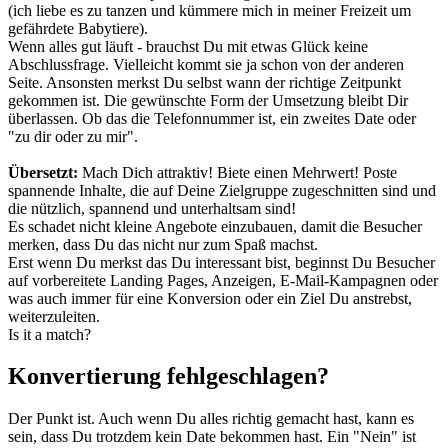
(ich liebe es zu tanzen und kümmere mich in meiner Freizeit um
gefährdete Babytiere).
Wenn alles gut läuft - brauchst Du mit etwas Glück keine
Abschlussfrage. Vielleicht kommt sie ja schon von der anderen
Seite. Ansonsten merkst Du selbst wann der richtige Zeitpunkt
gekommen ist. Die gewünschte Form der Umsetzung bleibt Dir
überlassen. Ob das die Telefonnummer ist, ein zweites Date oder
"zu dir oder zu mir".
Übersetzt:
Mach Dich attraktiv! Biete einen Mehrwert! Poste
spannende Inhalte, die auf Deine Zielgruppe zugeschnitten sind und
die nützlich, spannend und unterhaltsam sind!
Es schadet nicht kleine Angebote einzubauen, damit die Besucher
merken, dass Du das nicht nur zum Spaß machst.
Erst wenn Du merkst das Du interessant bist, beginnst Du Besucher
auf vorbereitete Landing Pages, Anzeigen, E-Mail-Kampagnen oder
was auch immer für eine Konversion oder ein Ziel Du anstrebst,
weiterzuleiten.
Is it a match?
Konvertierung fehlgeschlagen?
Der Punkt ist. Auch wenn Du alles richtig gemacht hast, kann es
sein, dass Du trotzdem kein Date bekommen hast. Ein "Nein" ist