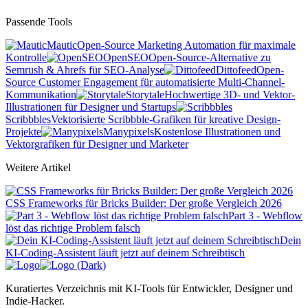
Passende Tools
Mautic
Open-Source Marketing Automation für maximale
Kontrolle
OpenSEO
Open-Source-Alternative zu
Semrush & Ahrefs für SEO-Analyse
Dittofeed
Open-
Source Customer Engagement für automatisierte Multi-Channel-
Kommunikation
Storytale
Hochwertige 3D- und Vektor-
Illustrationen für Designer und Startups
Scribbbles
Vektorisierte Scribbble-Grafiken für kreative Design-
Projekte
Manypixels
Kostenlose Illustrationen und
Vektorgrafiken für Designer und Marketer
Weitere Artikel
CSS Frameworks für Bricks Builder: Der große Vergleich 2026
Part 3 - Webflow
löst das richtige Problem falsch
Dein
KI-Coding-Assistent läuft jetzt auf deinem Schreibtisch
Kuratiertes Verzeichnis mit KI-Tools für Entwickler, Designer und
Indie-Hacker.