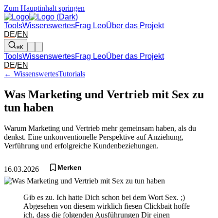
Zum Hauptinhalt springen
Tools
Wissenswertes
Frag Leo
Über das Projekt
DE
/
EN
⌘K
Tools
Wissenswertes
Frag Leo
Über das Projekt
DE
/
EN
← Wissenswertes
Tutorials
Was Marketing und Vertrieb mit Sex zu
tun haben
Warum Marketing und Vertrieb mehr gemeinsam haben, als du
denkst. Eine unkonventionelle Perspektive auf Anziehung,
Verführung und erfolgreiche Kundenbeziehungen.
Merken
16.03.2026
Gib es zu. Ich hatte Dich schon bei dem Wort Sex. ;)
Abgesehen von diesem wirklich fiesen Clickbait hoffe
ich, dass die folgenden Ausführungen Dir einen