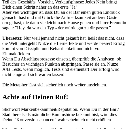
Teil des Geschäfts. Vorsicht, Verkaufsphrase: Jedes Nein bringt
Dich einen Schritt näher an das erste "Ja".
Aber viel wichtiger ist, dass Du an der Bar einen guten Eindruck
gemacht hast und mit Glück die Aufmerksamkeit anderer Gäste
erregt hast, die dann vielleicht nach Hause gehen und ihrer Freundin
sagen: "Hey, da war ein Typ - der würde gut zu dir passen."
Übersetzt:
Nur weil jemand nicht gekauft hat, heißt das nicht, dass
die Welt untergeht! Nutze die Lerneffekte und werde besser! Erfolg
kommt von Disziplin und Beharrlichkeit und nicht von
Einmaleffekten.
Wenn Du Abschlussprozesse einsetzt, überprüfe die Analysen, ob
Besucher an wichtigen Punkten abspringen. Passe sie an. Nutze
A/B-Tests, wenn möglich. Tests sind elementar! Der Erfolg wird
nicht lange auf sich warten lassen!
Die Metapher lässt sich sicherlich noch weiter ausdehnen.
Achte auf Deinen Ruf!
Stichwort Markenbekanntheit/Reputation. Wenn Du in der Bar /
Stadt bereits als männliche Bummsbirne bekannt bist, wird dies
Deine "Konversionschancen" wahrscheinlich nicht erhöhen.