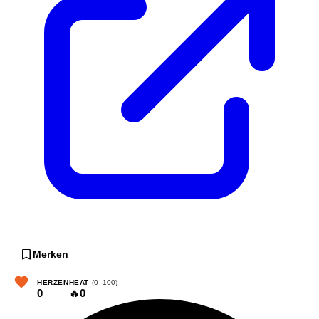
Merken
HERZEN
HEAT
(0–100)
0
🔥
0