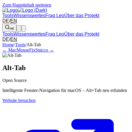
Zum Hauptinhalt springen
Tools
Wissenswertes
Frag Leo
Über das Projekt
DE
/
EN
⌘K
Tools
Wissenswertes
Frag Leo
Über das Projekt
DE
/
EN
Pfeil links und rechts: zum benachbarten Tool in der Übersicht wechsel
Home
/
Tools
/
Alt-Tab
← MacMouseFix
Snicco →
Alt-Tab
Open Source
Intelligente Fenster-Navigation für macOS – Alt+Tab neu erfunden
Website besuchen