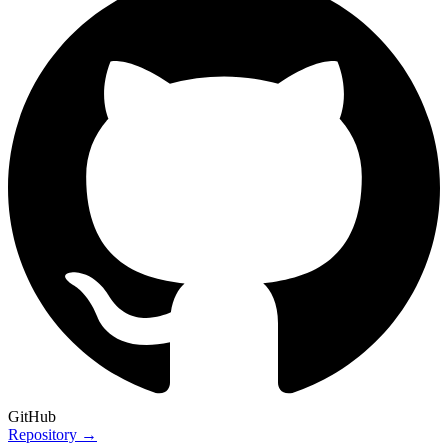
GitHub
Repository →