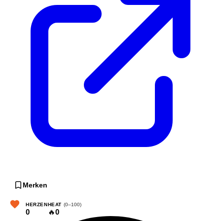
Merken
HERZEN
HEAT
(0–100)
0
🔥
0