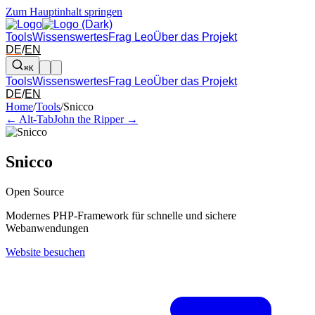
Zum Hauptinhalt springen
Tools
Wissenswertes
Frag Leo
Über das Projekt
DE
/
EN
⌘K
Tools
Wissenswertes
Frag Leo
Über das Projekt
DE
/
EN
Pfeil links und rechts: zum benachbarten Tool in der Übersicht wechsel
Home
/
Tools
/
Snicco
← Alt-Tab
John the Ripper →
Snicco
Open Source
Modernes PHP-Framework für schnelle und sichere
Webanwendungen
Website besuchen