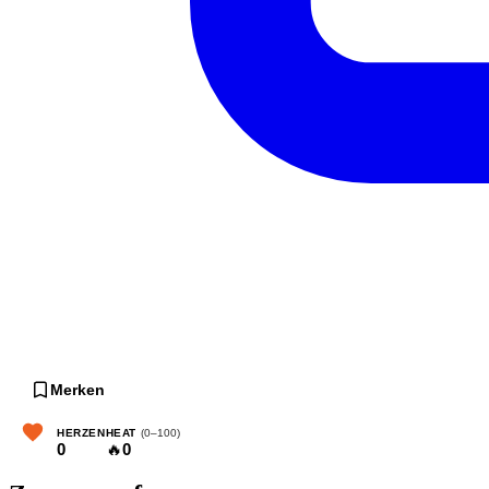
Merken
HERZEN
HEAT
(0–100)
0
🔥
0