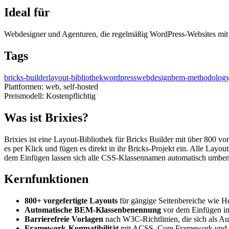
Ideal für
Webdesigner und Agenturen, die regelmäßig WordPress-Websites mit 
Tags
bricks-builder
layout-bibliothek
wordpress
webdesign
bem-methodolog
Plattformen:
web, self-hosted
Preismodell:
Kostenpflichtig
Was ist Brixies?
Brixies ist eine Layout-Bibliothek für Bricks Builder mit über 800 v
es per Klick und fügen es direkt in ihr Bricks-Projekt ein. Alle La
dem Einfügen lassen sich alle CSS-Klassennamen automatisch umbenen
Kernfunktionen
800+ vorgefertigte Layouts
für gängige Seitenbereiche wie He
Automatische BEM-Klassenbenennung
vor dem Einfügen in
Barrierefreie Vorlagen
nach W3C-Richtlinien, die sich als Au
Framework-Kompatibilität
mit ACSS, Core Framework und A