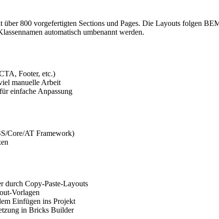
it über 800 vorgefertigten Sections und Pages. Die Layouts folgen BEM
e Klassennamen automatisch umbenannt werden.
CTA, Footer, etc.)
el manuelle Arbeit
ür einfache Anpassung
ACSS/Core/AT Framework)
zen
er durch Copy-Paste-Layouts
yout-Vorlagen
m Einfügen ins Projekt
tzung in Bricks Builder