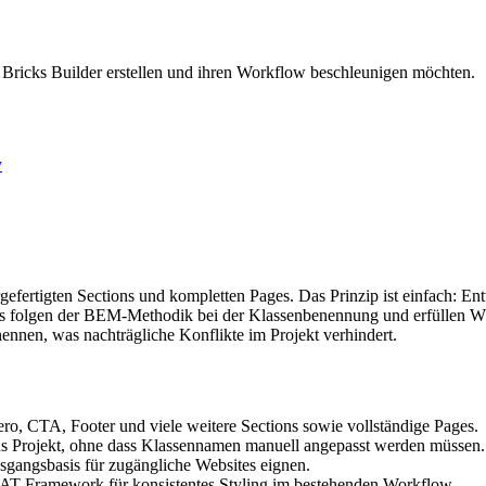
Bricks Builder erstellen und ihren Workflow beschleunigen möchten.
y
orgefertigten Sections und kompletten Pages. Das Prinzip ist einfach: E
youts folgen der BEM-Methodik bei der Klassenbenennung und erfüllen W
nen, was nachträgliche Konflikte im Projekt verhindert.
ro, CTA, Footer und viele weitere Sections sowie vollständige Pages.
s Projekt, ohne dass Klassennamen manuell angepasst werden müssen.
sgangsbasis für zugängliche Websites eignen.
T Framework für konsistentes Styling im bestehenden Workflow.