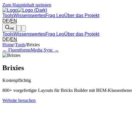
Zum Hauptinhalt springen
Tools
Wissenswertes
Frag Leo
Über das Projekt
DE
/
EN
⌘K
Tools
Wissenswertes
Frag Leo
Über das Projekt
DE
/
EN
Pfeil links und rechts: zum benachbarten Tool in der Übersicht wechsel
Home
/
Tools
/
Brixies
← Fluentforms
Media Sync →
Brixies
Kostenpflichtig
800+ vorgefertigte Layouts für Bricks Builder mit BEM-Klassenben
Website besuchen