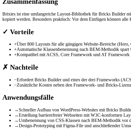
Zusammenfassung
Brixies ist eine umfangreiche Layout-Bibliothek für Bricks Builder m
kopiert werden. Besonders praktisch: Vor dem Einfügen können all
✓
Vorteile
+
Über 800 Layouts für alle gängigen Website-Bereiche (Hero, 
+
Automatische Klassenbenennung nach BEM-Methodik spart vi
+
Kompatibel mit ACSS, Core Framework und AT Framework f
✗
Nachteile
−
Erfordert Bricks Builder und eines der drei Frameworks (
−
Zusätzliche Kosten neben den Framework- und Bricks-Lizen
Anwendungsfälle
→
Schneller Aufbau von WordPress-Websites mit Bricks Build
→
Erstellung barrierefreier Webseiten mit W3C-konformen La
→
Umbenennung von CSS-Klassen nach BEM-Methodik vor de
→
Design-Prototyping mit Figma-File und anschließender Umse