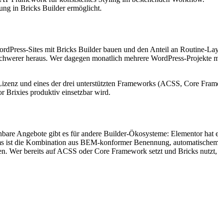
ung in Bricks Builder ermöglicht.
rdPress-Sites mit Bricks Builder bauen und den Anteil an Routine-Layo
schwerer heraus. Wer dagegen monatlich mehrere WordPress-Projekte mit 
-Lizenz und eines der drei unterstützten Frameworks (ACSS, Core Fram
r Brixies produktiv einsetzbar wird.
ichbare Angebote gibt es für andere Builder-Ökosysteme: Elementor hat
tems ist die Kombination aus BEM-konformer Benennung, automatische
er bereits auf ACSS oder Core Framework setzt und Bricks nutzt, find