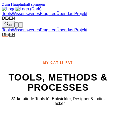
Zum Hauptinhalt springen
Tools
Wissenswertes
Frag Leo
Über das Projekt
DE
/
EN
⌘K
Tools
Wissenswertes
Frag Leo
Über das Projekt
DE
/
EN
MY CAT IS FAT
TOOLS, METHODS &
PROCESSES
31
kuratierte Tools für Entwickler, Designer & Indie-
Hacker