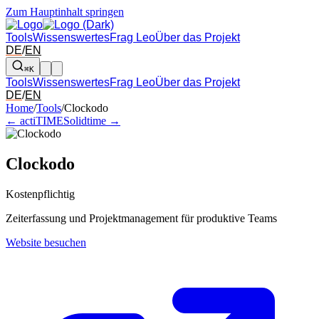
Zum Hauptinhalt springen
Tools
Wissenswertes
Frag Leo
Über das Projekt
DE
/
EN
⌘K
Tools
Wissenswertes
Frag Leo
Über das Projekt
DE
/
EN
Pfeil links und rechts: zum benachbarten Tool in der Übersicht wechsel
Home
/
Tools
/
Clockodo
← actiTIME
Solidtime →
Clockodo
Kostenpflichtig
Zeiterfassung und Projektmanagement für produktive Teams
Website besuchen