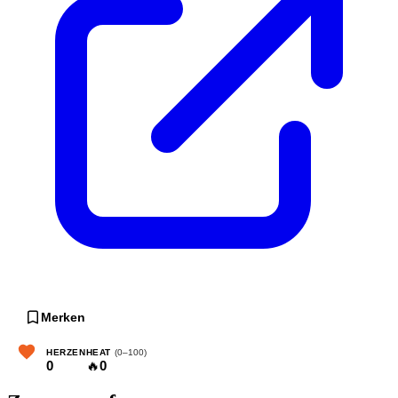
Merken
HERZEN
HEAT
(0–100)
0
🔥
0