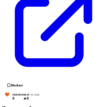
Merken
HERZEN
HEAT
(0–100)
0
🔥
0