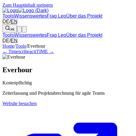
Zum Hauptinhalt springen
Tools
Wissenswertes
Frag Leo
Über das Projekt
DE
/
EN
⌘K
Tools
Wissenswertes
Frag Leo
Über das Projekt
DE
/
EN
Pfeil links und rechts: zum benachbarten Tool in der Übersicht wechsel
Home
/
Tools
/
Everhour
← Timescribe
actiTIME →
Everhour
Kostenpflichtig
Zeiterfassung und Projektabrechnung für agile Teams
Website besuchen