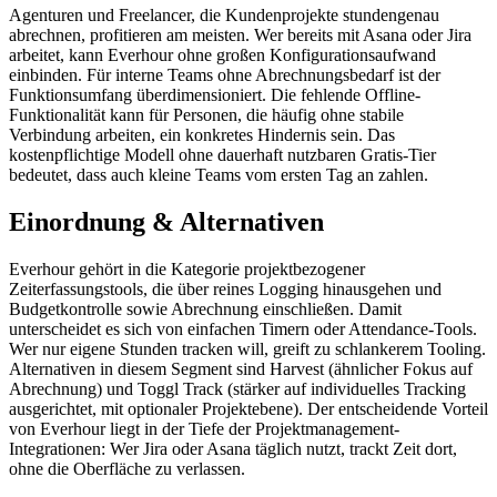
Agenturen und Freelancer, die Kundenprojekte stundengenau
abrechnen, profitieren am meisten. Wer bereits mit Asana oder Jira
arbeitet, kann Everhour ohne großen Konfigurationsaufwand
einbinden. Für interne Teams ohne Abrechnungsbedarf ist der
Funktionsumfang überdimensioniert. Die fehlende Offline-
Funktionalität kann für Personen, die häufig ohne stabile
Verbindung arbeiten, ein konkretes Hindernis sein. Das
kostenpflichtige Modell ohne dauerhaft nutzbaren Gratis-Tier
bedeutet, dass auch kleine Teams vom ersten Tag an zahlen.
Einordnung & Alternativen
Everhour gehört in die Kategorie projektbezogener
Zeiterfassungstools, die über reines Logging hinausgehen und
Budgetkontrolle sowie Abrechnung einschließen. Damit
unterscheidet es sich von einfachen Timern oder Attendance-Tools.
Wer nur eigene Stunden tracken will, greift zu schlankerem Tooling.
Alternativen in diesem Segment sind Harvest (ähnlicher Fokus auf
Abrechnung) und Toggl Track (stärker auf individuelles Tracking
ausgerichtet, mit optionaler Projektebene). Der entscheidende Vorteil
von Everhour liegt in der Tiefe der Projektmanagement-
Integrationen: Wer Jira oder Asana täglich nutzt, trackt Zeit dort,
ohne die Oberfläche zu verlassen.