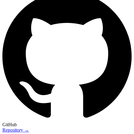
GitHub
Repository →