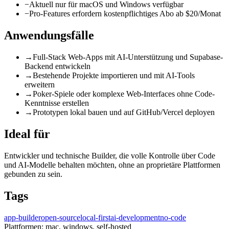
−
Aktuell nur für macOS und Windows verfügbar
−
Pro-Features erfordern kostenpflichtiges Abo ab $20/Monat
Anwendungsfälle
→
Full-Stack Web-Apps mit AI-Unterstützung und Supabase-
Backend entwickeln
→
Bestehende Projekte importieren und mit AI-Tools
erweitern
→
Poker-Spiele oder komplexe Web-Interfaces ohne Code-
Kenntnisse erstellen
→
Prototypen lokal bauen und auf GitHub/Vercel deployen
Ideal für
Entwickler und technische Builder, die volle Kontrolle über Code
und AI-Modelle behalten möchten, ohne an proprietäre Plattformen
gebunden zu sein.
Tags
app-builder
open-source
local-first
ai-development
no-code
Plattformen:
mac, windows, self-hosted