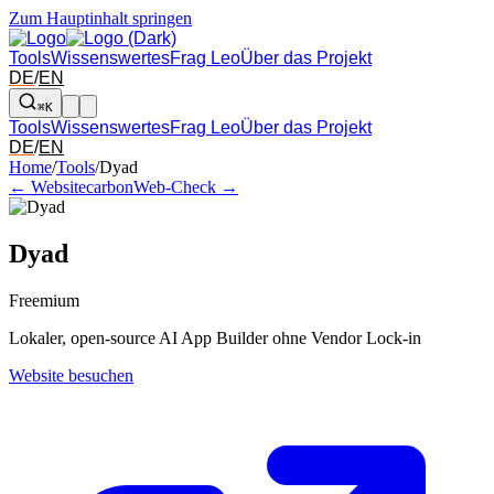
Zum Hauptinhalt springen
Tools
Wissenswertes
Frag Leo
Über das Projekt
DE
/
EN
⌘K
Tools
Wissenswertes
Frag Leo
Über das Projekt
DE
/
EN
Pfeil links und rechts: zum benachbarten Tool in der Übersicht wechsel
Home
/
Tools
/
Dyad
← Websitecarbon
Web-Check →
Dyad
Freemium
Lokaler, open-source AI App Builder ohne Vendor Lock-in
Website besuchen