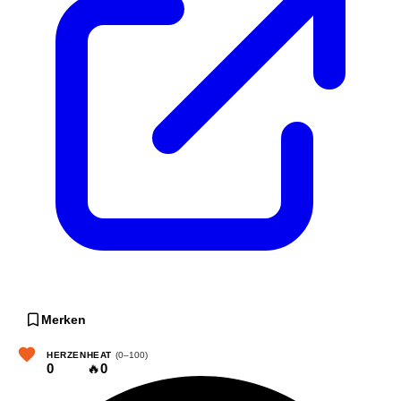
Merken
HERZEN
HEAT
(0–100)
0
🔥
0