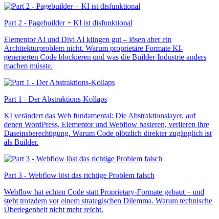
Part 2 - Pagebuilder + KI ist disfunktional
Elementor AI und Divi AI klingen gut – lösen aber ein
Architekturproblem nicht. Warum proprietäre Formate KI-
generierten Code blockieren und was die Builder-Industrie anders
machen müsste.
Part 1 - Der Abstraktions-Kollaps
KI verändert das Web fundamental: Die Abstraktionslayer, auf
denen WordPress, Elementor und Webflow basieren, verlieren ihre
Daseinsberechtigung. Warum Code plötzlich direkter zugänglich ist
als Builder.
Part 3 - Webflow löst das richtige Problem falsch
Webflow hat echten Code statt Proprietary-Formate gebaut – und
steht trotzdem vor einem strategischen Dilemma. Warum technische
Überlegenheit nicht mehr reicht.