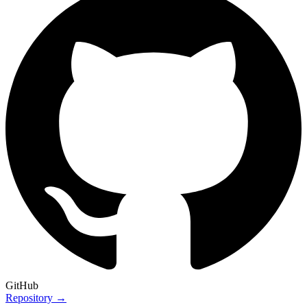
GitHub
Repository →