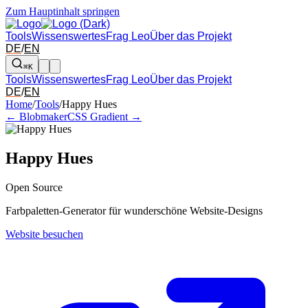
Zum Hauptinhalt springen
Tools
Wissenswertes
Frag Leo
Über das Projekt
DE
/
EN
⌘K
Tools
Wissenswertes
Frag Leo
Über das Projekt
DE
/
EN
Pfeil links und rechts: zum benachbarten Tool in der Übersicht wechsel
Home
/
Tools
/
Happy Hues
← Blobmaker
CSS Gradient →
Happy Hues
Open Source
Farbpaletten-Generator für wunderschöne Website-Designs
Website besuchen