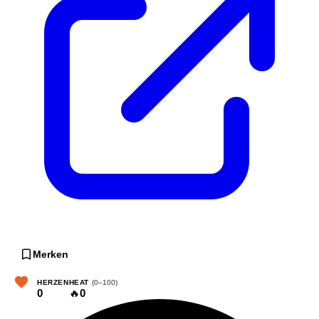
Merken
HERZEN
HEAT
(0–100)
0
🔥
0