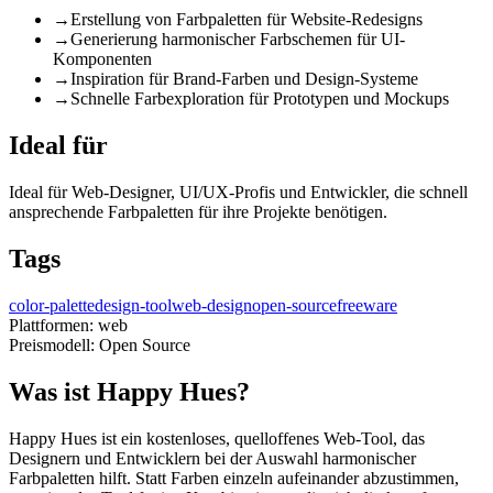
→
Erstellung von Farbpaletten für Website-Redesigns
→
Generierung harmonischer Farbschemen für UI-
Komponenten
→
Inspiration für Brand-Farben und Design-Systeme
→
Schnelle Farbexploration für Prototypen und Mockups
Ideal für
Ideal für Web-Designer, UI/UX-Profis und Entwickler, die schnell
ansprechende Farbpaletten für ihre Projekte benötigen.
Tags
color-palette
design-tool
web-design
open-source
freeware
Plattformen:
web
Preismodell:
Open Source
Was ist Happy Hues?
Happy Hues ist ein kostenloses, quelloffenes Web-Tool, das
Designern und Entwicklern bei der Auswahl harmonischer
Farbpaletten hilft. Statt Farben einzeln aufeinander abzustimmen,