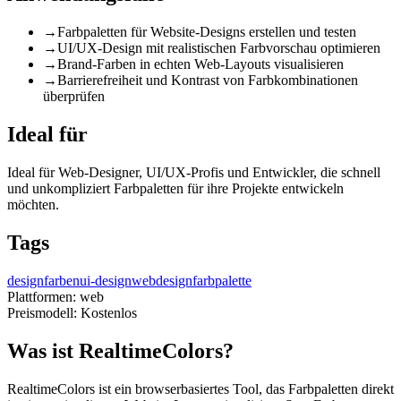
→
Farbpaletten für Website-Designs erstellen und testen
→
UI/UX-Design mit realistischen Farbvorschau optimieren
→
Brand-Farben in echten Web-Layouts visualisieren
→
Barrierefreiheit und Kontrast von Farbkombinationen
überprüfen
Ideal für
Ideal für Web-Designer, UI/UX-Profis und Entwickler, die schnell
und unkompliziert Farbpaletten für ihre Projekte entwickeln
möchten.
Tags
design
farben
ui-design
webdesign
farbpalette
Plattformen:
web
Preismodell:
Kostenlos
Was ist RealtimeColors?
RealtimeColors ist ein browserbasiertes Tool, das Farbpaletten direkt