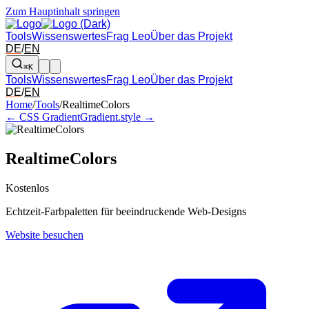
Zum Hauptinhalt springen
Tools
Wissenswertes
Frag Leo
Über das Projekt
DE
/
EN
⌘K
Tools
Wissenswertes
Frag Leo
Über das Projekt
DE
/
EN
Pfeil links und rechts: zum benachbarten Tool in der Übersicht wechsel
Home
/
Tools
/
RealtimeColors
← CSS Gradient
Gradient.style →
RealtimeColors
Kostenlos
Echtzeit-Farbpaletten für beeindruckende Web-Designs
Website besuchen