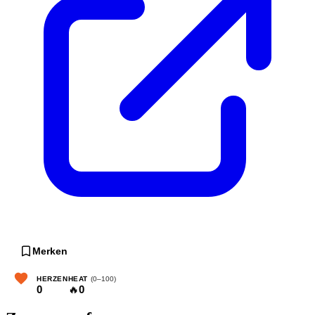
Merken
HERZEN
HEAT
(0–100)
0
🔥
0