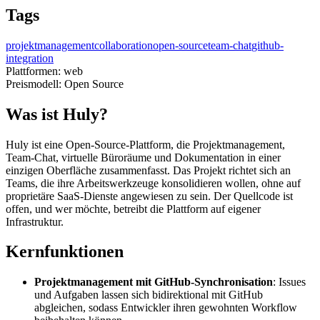
Tags
projektmanagement
collaboration
open-source
team-chat
github-
integration
Plattformen:
web
Preismodell:
Open Source
Was ist Huly?
Huly ist eine Open-Source-Plattform, die Projektmanagement,
Team-Chat, virtuelle Büroräume und Dokumentation in einer
einzigen Oberfläche zusammenfasst. Das Projekt richtet sich an
Teams, die ihre Arbeitswerkzeuge konsolidieren wollen, ohne auf
proprietäre SaaS-Dienste angewiesen zu sein. Der Quellcode ist
offen, und wer möchte, betreibt die Plattform auf eigener
Infrastruktur.
Kernfunktionen
Projektmanagement mit GitHub-Synchronisation
: Issues
und Aufgaben lassen sich bidirektional mit GitHub
abgleichen, sodass Entwickler ihren gewohnten Workflow