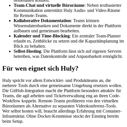
beibehalten können.
Team-Chat und virtuelle Büroräume
: Neben textbasierter
Kommunikation unterstützt Huly Audio- und Video-Räume
für Remote-Teams.
Kollaborative Dokumentation
: Teams können
Wissensdatenbanken und Dokumente direkt in der Plattform
aufbauen und gemeinsam bearbeiten.
Kalender und Time-Blocking
: Ein zentraler Team-Planner
erlaubt es, Zeitblöcke zu setzen und die Kapazitätsplanung im
Blick zu behalten.
Selbst-Hosting
: Die Plattform lässt sich auf eigenen Servern
betreiben, was Datenkontrolle und Anpassbarkeit ermöglicht.
Für wen eignet sich Huly?
Huly spricht vor allem Entwickler- und Produktteams an, die
mehrere Tools durch eine gemeinsame Umgebung ersetzen wollen.
Die GitHub-Integration macht die Plattform besonders attraktiv für
Teams, die agil arbeiten und Ticketverwaltung eng an ihren Code-
Workflow koppeln. Remote-Teams profitieren von den virtuellen
Büroräumen als Alternative zu separaten Videokonferenz-Tools.
Wer selbst hosten will, braucht allerdings Erfahrung mit Container-
Infrastruktur. Ohne Docker-Kenntnisse stockt der Einstieg bereits
beim Setup.