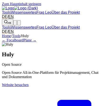
Zum Hauptinhalt springen
Tools
Wissenswertes
Frag Leo
Über das Projekt
DE
/
EN
⌘K
Tools
Wissenswertes
Frag Leo
Über das Projekt
DE
/
EN
Pfeil links und rechts: zum benachbarten Tool in der Übersicht wechsel
Home
/
Tools
/
Huly
← Focalboard
Plane →
Huly
Open Source
Open-Source All-in-One-Plattform für Projektmanagement, Chat
und Dokumentation
Website besuchen