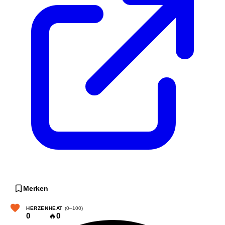
Merken
HERZEN
HEAT
(0–100)
0
🔥
0