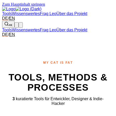
Zum Hauptinhalt springen
Tools
Wissenswertes
Frag Leo
Über das Projekt
DE
/
EN
⌘K
Tools
Wissenswertes
Frag Leo
Über das Projekt
DE
/
EN
MY CAT IS FAT
TOOLS, METHODS &
PROCESSES
3
kuratierte Tools für Entwickler, Designer & Indie-
Hacker