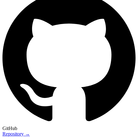
GitHub
Repository →