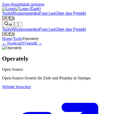
Zum Hauptinhalt springen
Tools
Wissenswertes
Frag Leo
Über das Projekt
DE
/
EN
⌘K
Tools
Wissenswertes
Frag Leo
Über das Projekt
DE
/
EN
Pfeil links und rechts: zum benachbarten Tool in der Übersicht wechsel
Home
/
Tools
/
Operately
← Nordcraft
Typemill →
Operately
Open Source
Open-Source-System für Ziele und Projekte in Startups
Website besuchen