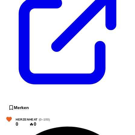
Merken
HERZEN
HEAT
(0–100)
0
🔥
0