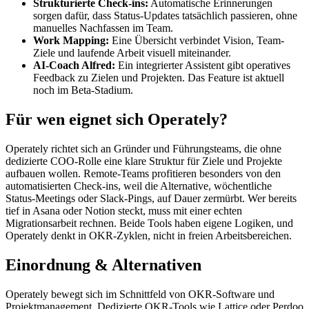
Strukturierte Check-ins:
Automatische Erinnerungen
sorgen dafür, dass Status-Updates tatsächlich passieren, ohne
manuelles Nachfassen im Team.
Work Mapping:
Eine Übersicht verbindet Vision, Team-
Ziele und laufende Arbeit visuell miteinander.
AI-Coach Alfred:
Ein integrierter Assistent gibt operatives
Feedback zu Zielen und Projekten. Das Feature ist aktuell
noch im Beta-Stadium.
Für wen eignet sich Operately?
Operately richtet sich an Gründer und Führungsteams, die ohne
dedizierte COO-Rolle eine klare Struktur für Ziele und Projekte
aufbauen wollen. Remote-Teams profitieren besonders von den
automatisierten Check-ins, weil die Alternative, wöchentliche
Status-Meetings oder Slack-Pings, auf Dauer zermürbt. Wer bereits
tief in Asana oder Notion steckt, muss mit einer echten
Migrationsarbeit rechnen. Beide Tools haben eigene Logiken, und
Operately denkt in OKR-Zyklen, nicht in freien Arbeitsbereichen.
Einordnung & Alternativen
Operately bewegt sich im Schnittfeld von OKR-Software und
Projektmanagement. Dedizierte OKR-Tools wie Lattice oder Perdoo