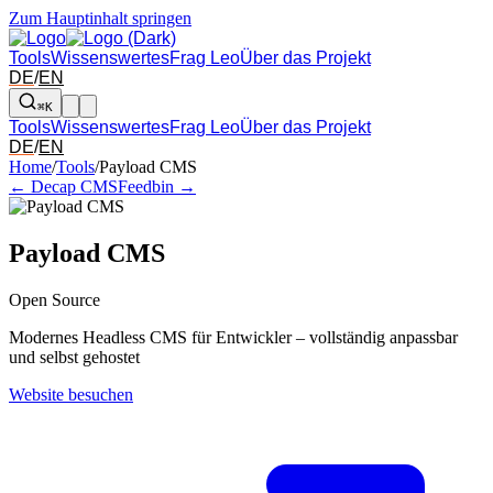
Zum Hauptinhalt springen
Tools
Wissenswertes
Frag Leo
Über das Projekt
DE
/
EN
⌘K
Tools
Wissenswertes
Frag Leo
Über das Projekt
DE
/
EN
Pfeil links und rechts: zum benachbarten Tool in der Übersicht wechsel
Home
/
Tools
/
Payload CMS
← Decap CMS
Feedbin →
Payload CMS
Open Source
Modernes Headless CMS für Entwickler – vollständig anpassbar
und selbst gehostet
Website besuchen