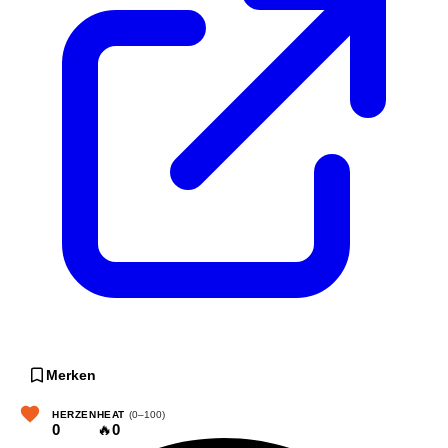
Merken
HERZEN
HEAT
(0–100)
0
🔥
0