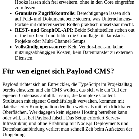
Hooks lassen sich frei erweitern, ohne in den Core eingreifen
zu müssen.
Granulare Zugriffskontrolle:
Berechtigungen lassen sich
auf Feld- und Dokumentebene steuern, was Unternehmens-
Portale mit differenzierten Rollen praktisch umsetzbar macht.
REST- und GraphQL-API:
Beide Schnittstellen stehen out
of the box bereit und bilden die Grundlage für Jamstack-
Projekte oder Multi-Channel-Setups.
Vollständig open-source:
Kein Vendor-Lock-in, keine
nutzungsabhängigen Kosten, kein Datentransfer zu externen
Diensten.
Für wen eignet sich Payload CMS?
Payload richtet sich an Entwickler, die TypeScript im Projektalltag
bereits einsetzen und ein CMS wollen, das sich wie ein Teil der
eigenen Codebasis anfühlt. Teams, die komplexe Content-
Strukturen mit eigener Geschäftslogik verwalten, kommen mit
dateibasierter Konfiguration deutlich weiter als mit rein klickbaren
Oberflächen. Wer dagegen kein eigenes Hosting betreiben kann
oder will, ist bei Payload falsch. Das Setup erfordert Server-
Infrastruktur, und ohne Erfahrung mit Node.js-Deployments und
Datenbankanbindung verliert man schnell Zeit beim Aufsetzen der
Umgebung.