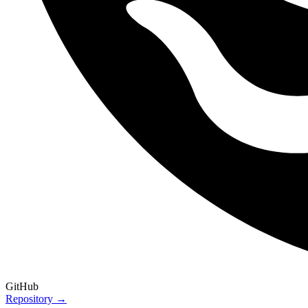
GitHub
Repository →