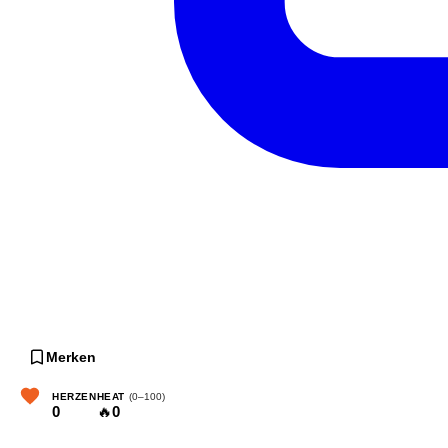
Merken
HERZEN
HEAT
(0–100)
0
🔥
0