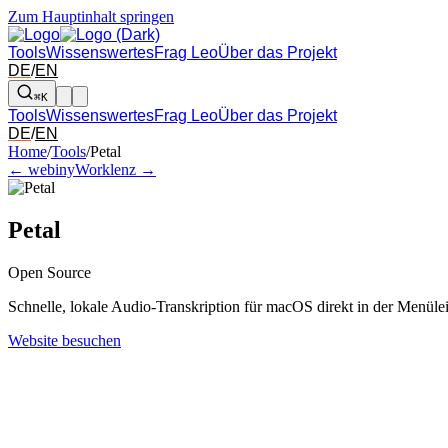
Zum Hauptinhalt springen
Tools
Wissenswertes
Frag Leo
Über das Projekt
DE
/
EN
⌘K
Tools
Wissenswertes
Frag Leo
Über das Projekt
DE
/
EN
Pfeil links und rechts: zum benachbarten Tool in der Übersicht wechsel
Home
/
Tools
/
Petal
← webiny
Worklenz →
Petal
Open Source
Schnelle, lokale Audio-Transkription für macOS direkt in der Menülei
Website besuchen