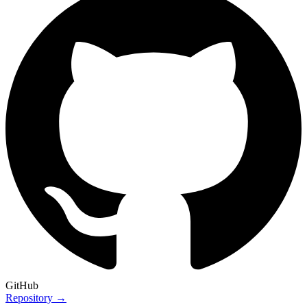
GitHub
Repository →