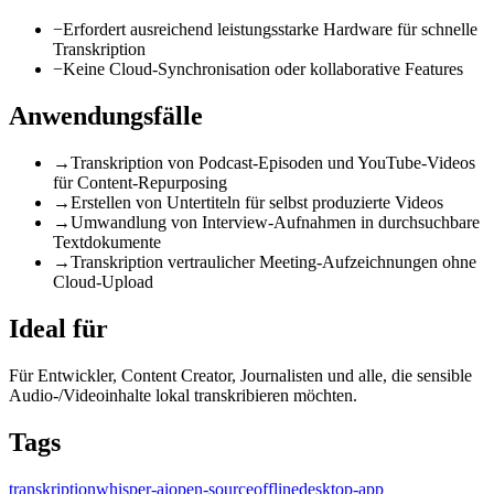
−
Erfordert ausreichend leistungsstarke Hardware für schnelle
Transkription
−
Keine Cloud-Synchronisation oder kollaborative Features
Anwendungsfälle
→
Transkription von Podcast-Episoden und YouTube-Videos
für Content-Repurposing
→
Erstellen von Untertiteln für selbst produzierte Videos
→
Umwandlung von Interview-Aufnahmen in durchsuchbare
Textdokumente
→
Transkription vertraulicher Meeting-Aufzeichnungen ohne
Cloud-Upload
Ideal für
Für Entwickler, Content Creator, Journalisten und alle, die sensible
Audio-/Videoinhalte lokal transkribieren möchten.
Tags
transkription
whisper-ai
open-source
offline
desktop-app