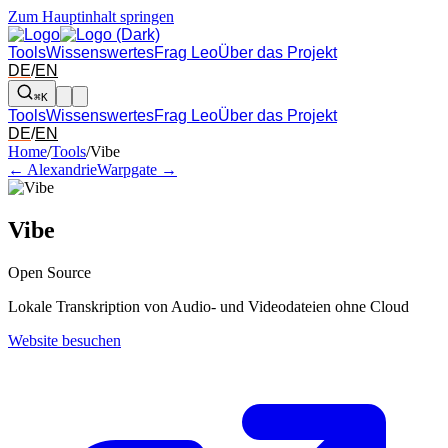
Zum Hauptinhalt springen
Tools
Wissenswertes
Frag Leo
Über das Projekt
DE
/
EN
⌘K
Tools
Wissenswertes
Frag Leo
Über das Projekt
DE
/
EN
Pfeil links und rechts: zum benachbarten Tool in der Übersicht wechsel
Home
/
Tools
/
Vibe
← Alexandrie
Warpgate →
Vibe
Open Source
Lokale Transkription von Audio- und Videodateien ohne Cloud
Website besuchen