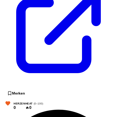
Merken
HERZEN
HEAT
(0–100)
0
🔥
0