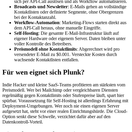
sich per API-Call auslösen und als Workflow automatisieren.
Broadcasts und Newsletter
: E-Mails gehen an vollständige
Kontaktlisten oder definierte Segmente, ohne Obergrenzen
bei der Kontaktanzahl.
Workflow-Automation
: Marketing-Flows starten direkt aus
dem API-Call heraus, ohne manuelle Eingriffe.
Self-Hosting
: Die gesamte E-Mail-Infrastruktur läuft auf
eigener Hardware oder eigenem Server. Daten bleiben unter
voller Kontrolle des Betreibers.
Preismodell ohne Kontaktlimits
: Abgerechnet wird pro
versendeter E-Mail zu $0.001. Versteckte Kosten durch
wachsende Kontaktlisten entfallen.
Für wen eignet sich Plunk?
Indie Hacker und kleine SaaS-Teams profitieren am stärksten vom
Preismodell. Wer bei Mailchimp oder vergleichbaren Diensten
regelmäßig gegen Kontaktlimits oder Stufenpreise läuft, spart hier
spürbar. Voraussetzung für Self-Hosting ist allerdings Erfahrung mit
Deployment-Umgebungen. Wer noch nie einen eigenen Server
aufgesetzt hat, steht vor einer realen Einrichtungshürde. Die Cloud-
Option senkt diese Schwelle, verzichtet dafür aber auf den
Datenkontroll-Vorteil.