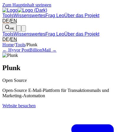
Zum Hauptinhalt springen
Tools
Wissenswertes
Frag Leo
Über das Projekt
DE
/
EN
⌘K
Tools
Wissenswertes
Frag Leo
Über das Projekt
DE
/
EN
Pfeil links und rechts: zum benachbarten Tool in der Übersicht wechsel
Home
/
Tools
/
Plunk
← Hyvor Post
BillionMail →
Plunk
Open Source
Open-Source E-Mail-Plattform für Transaktionsmails und
Marketing-Automation
Website besuchen