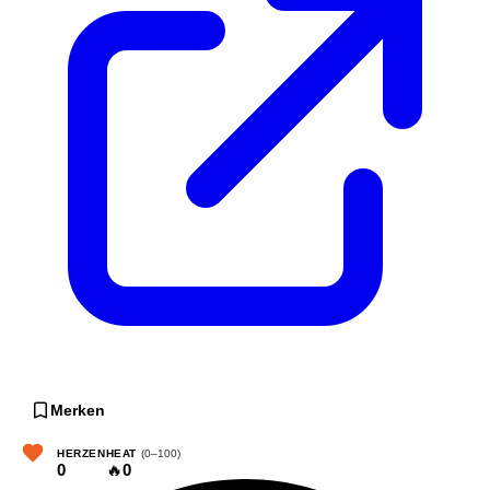
Merken
HERZEN
HEAT
(0–100)
0
🔥
0