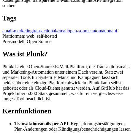
kostengünstige, transparente E-Mail-Lösung mit API-Integration
suchen.
Tags
email-marketing
transactional-email
open-source
automation
api
Plattformen:
web, self-hosted
Preismodell:
Open Source
Was ist Plunk?
Plunk ist eine Open-Source E-Mail-Plattform, die Transaktionsmails
und Marketing-Automation unter einem Dach vereint. Statt zwei
separater Tools für System-E-Mails und Kampagnen lässt sich
beides über eine einzige Plattform abwickeln. Plunk kann selbst
gehostet oder als Cloud-Dienst genutzt werden. Auf GitHub hat das
Projekt über 5.000 Stars gesammelt, was für ein vergleichsweise
junges Tool beachtlich ist.
Kernfunktionen
Transaktionsmails per API
: Registrierungsbestätigungen,
Plan-Änderungen oder Kündigungsbenachrichtigungen lassen