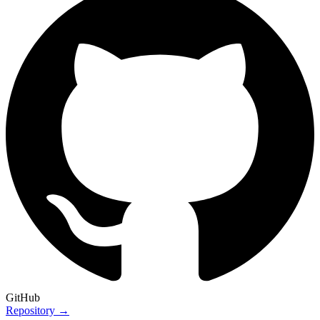
GitHub
Repository →