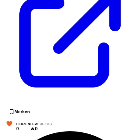
Merken
HERZEN
HEAT
(0–100)
0
🔥
0