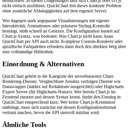
deutlichsten. In diesen Umgebungen lässt sich Chart.js oder D3.js
nicht einfach ausführen. QuickChart löst dieses konkrete Problem
ohne zusätzliche Abhängigkeiten auf dem eigenen Server.
Wer dagegen stark angepasste Visualisierungen mit eigener
Interaktivität, Animationen oder präzisem Styling-Kontrolle
benötigt, stößt schnell an Grenzen. Die Konfiguration basiert auf
Chart.js-Syntax, was bedeutet: Was Chart.js nicht kann, kann
QuickChart per API auch nicht. Komplexe Custom-Renderer oder
spezifische Farbpaletten erfordern dann doch den direkten Weg über
eine vollständige Bibliothek.
Einordnung & Alternativen
QuickChart gehört in die Kategorie der serverbasierten Chart-
Rendering-Dienste. Vergleichbare Ansätze verfolgen Dienste wie
Datawrapper (stärker auf Redakteure ausgerichtet) oder Highcharts
Export Server (für Highcharts-Nutzer). Wer bereits Chart.js im
Frontend einsetzt und dessen Syntax kennt, findet den Einstieg in
QuickChart entsprechend kurz. Wer keine Chart.js-Kenntnisse
mitbringt, muss sich zunächst mit dessen Konfigurationsformat
vertraut machen, bevor die API sinnvoll nutzbar wird.
Ähnliche Tools