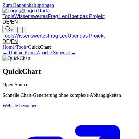
Zum Hauptinhalt springen
Tools
Wissenswertes
Frag Leo
Über das Projekt
DE
/
EN
⌘K
Tools
Wissenswertes
Frag Leo
Über das Projekt
DE
/
EN
Pfeil links und rechts: zum benachbarten Tool in der Übersicht wechsel
Home
/
Tools
/
QuickChart
← Uptime Kuma
Apache Superset →
QuickChart
Open Source
Schnelle Chart-Generierung ohne komplexe Abhängigkeiten
Website besuchen