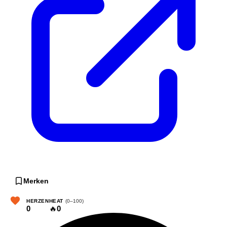
Merken
HERZEN
HEAT
(0–100)
0
🔥
0