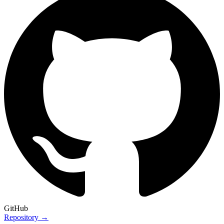
GitHub
Repository →