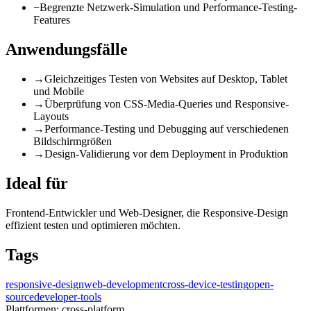
−
Begrenzte Netzwerk-Simulation und Performance-Testing-
Features
Anwendungsfälle
→
Gleichzeitiges Testen von Websites auf Desktop, Tablet
und Mobile
→
Überprüfung von CSS-Media-Queries und Responsive-
Layouts
→
Performance-Testing und Debugging auf verschiedenen
Bildschirmgrößen
→
Design-Validierung vor dem Deployment in Produktion
Ideal für
Frontend-Entwickler und Web-Designer, die Responsive-Design
effizient testen und optimieren möchten.
Tags
responsive-design
web-development
cross-device-testing
open-
source
developer-tools
Plattformen:
cross-platform