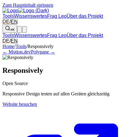
Zum Hauptinhalt springen
Tools
Wissenswertes
Frag Leo
Über das Projekt
DE
/
EN
⌘K
Tools
Wissenswertes
Frag Leo
Über das Projekt
DE
/
EN
Pfeil links und rechts: zum benachbarten Tool in der Übersicht wechsel
Home
/
Tools
/
Responsively
← Motion.dev
Polypane →
Responsively
Open Source
Responsive Design testen auf allen Geräten gleichzeitig
Website besuchen