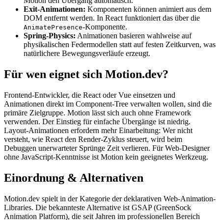
Motion den Übergang automatisch.
Exit-Animationen:
Komponenten können animiert aus dem
DOM entfernt werden. In React funktioniert das über die
-Komponente.
AnimatePresence
Spring-Physics:
Animationen basieren wahlweise auf
physikalischen Federmodellen statt auf festen Zeitkurven, was
natürlichere Bewegungsverläufe erzeugt.
Für wen eignet sich Motion.dev?
Frontend-Entwickler, die React oder Vue einsetzen und
Animationen direkt im Component-Tree verwalten wollen, sind die
primäre Zielgruppe. Motion lässt sich auch ohne Framework
verwenden. Der Einstieg für einfache Übergänge ist niedrig.
Layout-Animationen erfordern mehr Einarbeitung: Wer nicht
versteht, wie React den Render-Zyklus steuert, wird beim
Debuggen unerwarteter Sprünge Zeit verlieren. Für Web-Designer
ohne JavaScript-Kenntnisse ist Motion kein geeignetes Werkzeug.
Einordnung & Alternativen
Motion.dev spielt in der Kategorie der deklarativen Web-Animation-
Libraries. Die bekannteste Alternative ist GSAP (GreenSock
Animation Platform), die seit Jahren im professionellen Bereich