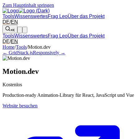
Zum Hauptinhalt springen
Tools
Wissenswertes
Frag Leo
Über das Projekt
DE
/
EN
⌘K
Tools
Wissenswertes
Frag Leo
Über das Projekt
DE
/
EN
Pfeil links und rechts: zum benachbarten Tool in der Übersicht wechsel
Home
/
Tools
/
Motion.dev
← GridStack.js
Responsively →
Motion.dev
Kostenlos
Production-ready Animation-Library für React, JavaScript und Vue
Website besuchen