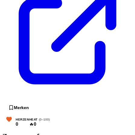
Merken
HERZEN
HEAT
(0–100)
0
🔥
0