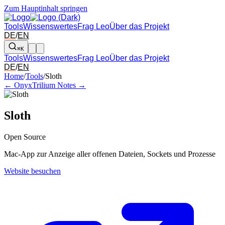
Zum Hauptinhalt springen
Tools
Wissenswertes
Frag Leo
Über das Projekt
DE
/
EN
⌘K
Tools
Wissenswertes
Frag Leo
Über das Projekt
DE
/
EN
Pfeil links und rechts: zum benachbarten Tool in der Übersicht wechsel
Home
/
Tools
/
Sloth
← Onyx
Trilium Notes →
Sloth
Open Source
Mac-App zur Anzeige aller offenen Dateien, Sockets und Prozesse
Website besuchen