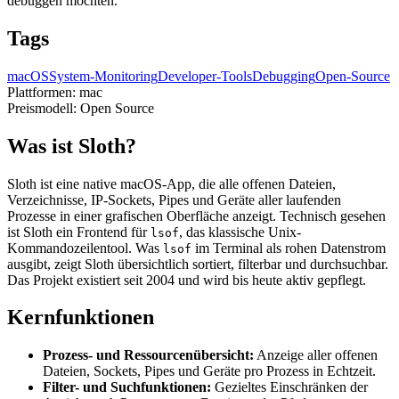
debuggen möchten.
Tags
macOS
System-Monitoring
Developer-Tools
Debugging
Open-Source
Plattformen:
mac
Preismodell:
Open Source
Was ist Sloth?
Sloth ist eine native macOS-App, die alle offenen Dateien,
Verzeichnisse, IP-Sockets, Pipes und Geräte aller laufenden
Prozesse in einer grafischen Oberfläche anzeigt. Technisch gesehen
ist Sloth ein Frontend für
, das klassische Unix-
lsof
Kommandozeilentool. Was
im Terminal als rohen Datenstrom
lsof
ausgibt, zeigt Sloth übersichtlich sortiert, filterbar und durchsuchbar.
Das Projekt existiert seit 2004 und wird bis heute aktiv gepflegt.
Kernfunktionen
Prozess- und Ressourcenübersicht:
Anzeige aller offenen
Dateien, Sockets, Pipes und Geräte pro Prozess in Echtzeit.
Filter- und Suchfunktionen:
Gezieltes Einschränken der