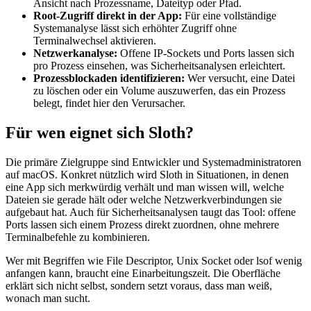
Ansicht nach Prozessname, Dateityp oder Pfad.
Root-Zugriff direkt in der App:
Für eine vollständige
Systemanalyse lässt sich erhöhter Zugriff ohne
Terminalwechsel aktivieren.
Netzwerkanalyse:
Offene IP-Sockets und Ports lassen sich
pro Prozess einsehen, was Sicherheitsanalysen erleichtert.
Prozessblockaden identifizieren:
Wer versucht, eine Datei
zu löschen oder ein Volume auszuwerfen, das ein Prozess
belegt, findet hier den Verursacher.
Für wen eignet sich Sloth?
Die primäre Zielgruppe sind Entwickler und Systemadministratoren
auf macOS. Konkret nützlich wird Sloth in Situationen, in denen
eine App sich merkwürdig verhält und man wissen will, welche
Dateien sie gerade hält oder welche Netzwerkverbindungen sie
aufgebaut hat. Auch für Sicherheitsanalysen taugt das Tool: offene
Ports lassen sich einem Prozess direkt zuordnen, ohne mehrere
Terminalbefehle zu kombinieren.
Wer mit Begriffen wie File Descriptor, Unix Socket oder lsof wenig
anfangen kann, braucht eine Einarbeitungszeit. Die Oberfläche
erklärt sich nicht selbst, sondern setzt voraus, dass man weiß,
wonach man sucht.