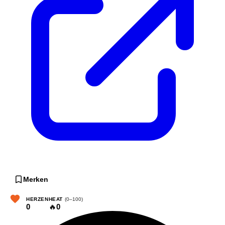
Merken
HERZEN
HEAT
(0–100)
0
🔥
0