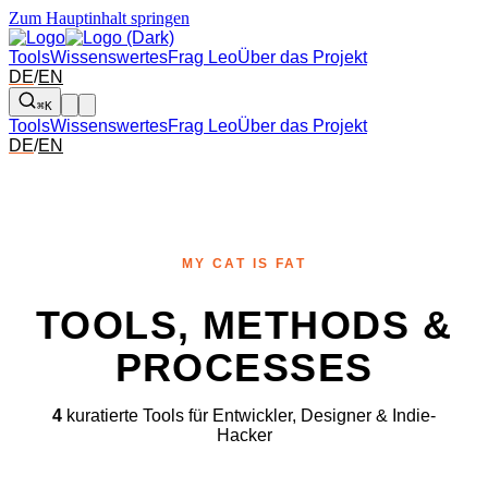
Zum Hauptinhalt springen
Tools
Wissenswertes
Frag Leo
Über das Projekt
DE
/
EN
⌘K
Tools
Wissenswertes
Frag Leo
Über das Projekt
DE
/
EN
MY CAT IS FAT
TOOLS, METHODS &
PROCESSES
4
kuratierte Tools für Entwickler, Designer & Indie-
Hacker