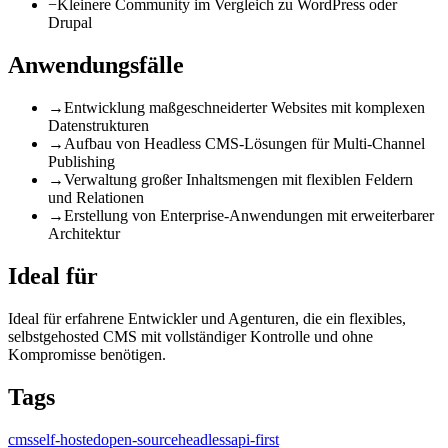
−
Kleinere Community im Vergleich zu WordPress oder
Drupal
Anwendungsfälle
→
Entwicklung maßgeschneiderter Websites mit komplexen
Datenstrukturen
→
Aufbau von Headless CMS-Lösungen für Multi-Channel
Publishing
→
Verwaltung großer Inhaltsmengen mit flexiblen Feldern
und Relationen
→
Erstellung von Enterprise-Anwendungen mit erweiterbarer
Architektur
Ideal für
Ideal für erfahrene Entwickler und Agenturen, die ein flexibles,
selbstgehosted CMS mit vollständiger Kontrolle und ohne
Kompromisse benötigen.
Tags
cms
self-hosted
open-source
headless
api-first