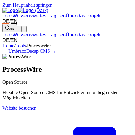
Zum Hauptinhalt springen
Tools
Wissenswertes
Frag Leo
Über das Projekt
DE
/
EN
⌘K
Tools
Wissenswertes
Frag Leo
Über das Projekt
DE
/
EN
Pfeil links und rechts: zum benachbarten Tool in der Übersicht wechsel
Home
/
Tools
/
ProcessWire
← Umbraco
Decap CMS →
ProcessWire
Open Source
Flexible Open-Source CMS für Entwickler mit unbegrenzten
Möglichkeiten
Website besuchen