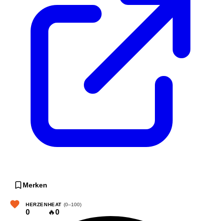
Merken
HERZEN
HEAT
(0–100)
0
🔥
0