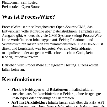
Plattformen:
self-hosted
Preismodell:
Open Source
Was ist ProcessWire?
ProcessWire ist ein selbstgehostetes Open-Source-CMS, das
Entwicklern volle Kontrolle über Datenstrukturen, Templates und
Ausgabe gibt. Anders als viele CMS-Systeme zwingt ProcessWire
keine vordefinierten Inhaltstypen auf. Felder, Relationen und
Seitenstrukturen lassen sich frei zusammenstellen. Die PHP-API ist
direkt und konsistent, was bedeutet: Wer eine Seite abfragen,
manipulieren oder ausgeben will, schreibt echten Code, kein
Konfigurationswirrwarr.
Betrieben wird ProcessWire auf eigenem Hosting. Lizenzkosten
fallen keine an.
Kernfunktionen
Flexible Feldtypen und Relationen:
Inhaltsstrukturen
entstehen aus frei kombinierbaren Feldern, ohne festgelegte
Post-Types oder erzwungene Hierarchien.
API-first Architektur:
Inhalte lassen sich über die PHP-API
abrufen und ausgeben. ProcessWire eignet sich damit auch als