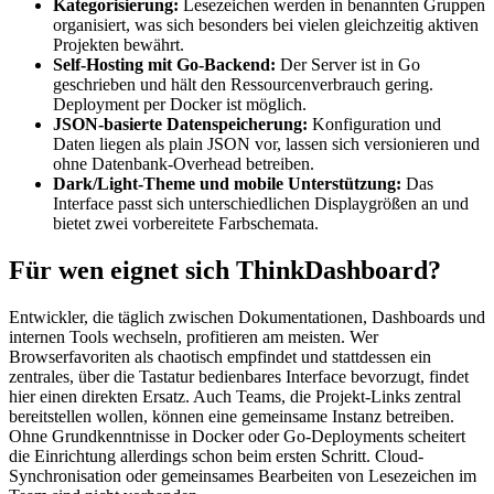
Kategorisierung:
Lesezeichen werden in benannten Gruppen
organisiert, was sich besonders bei vielen gleichzeitig aktiven
Projekten bewährt.
Self-Hosting mit Go-Backend:
Der Server ist in Go
geschrieben und hält den Ressourcenverbrauch gering.
Deployment per Docker ist möglich.
JSON-basierte Datenspeicherung:
Konfiguration und
Daten liegen als plain JSON vor, lassen sich versionieren und
ohne Datenbank-Overhead betreiben.
Dark/Light-Theme und mobile Unterstützung:
Das
Interface passt sich unterschiedlichen Displaygrößen an und
bietet zwei vorbereitete Farbschemata.
Für wen eignet sich ThinkDashboard?
Entwickler, die täglich zwischen Dokumentationen, Dashboards und
internen Tools wechseln, profitieren am meisten. Wer
Browserfavoriten als chaotisch empfindet und stattdessen ein
zentrales, über die Tastatur bedienbares Interface bevorzugt, findet
hier einen direkten Ersatz. Auch Teams, die Projekt-Links zentral
bereitstellen wollen, können eine gemeinsame Instanz betreiben.
Ohne Grundkenntnisse in Docker oder Go-Deployments scheitert
die Einrichtung allerdings schon beim ersten Schritt. Cloud-
Synchronisation oder gemeinsames Bearbeiten von Lesezeichen im