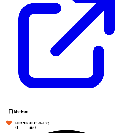
Merken
HERZEN
HEAT
(0–100)
0
🔥
0