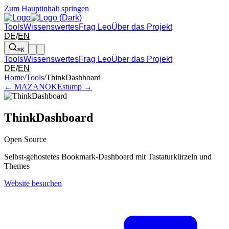
Zum Hauptinhalt springen
Tools
Wissenswertes
Frag Leo
Über das Projekt
DE
/
EN
⌘K
Tools
Wissenswertes
Frag Leo
Über das Projekt
DE
/
EN
Pfeil links und rechts: zum benachbarten Tool in der Übersicht wechsel
Home
/
Tools
/
ThinkDashboard
← MAZANOKE
stump →
ThinkDashboard
Open Source
Selbst-gehostetes Bookmark-Dashboard mit Tastaturkürzeln und
Themes
Website besuchen