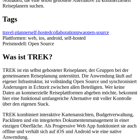
Nomaden, die eine selbst gehostete Alternative zu kommerziellen
Reiseplanern suchen.
Tags
travel-planner
self-hosted
collaboration
pwa
open-source
Plattformen:
web, ios, android, self-hosted
Preismodell:
Open Source
Was ist TREK?
TREK ist ein selbst gehosteter Reiseplaner, der Gruppen bei der
gemeinsamen Reiseplanung unterstützt. Die Anwendung läuft auf
eigener Infrastruktur, ist vollständig Open Source und synchronisiert
Änderungen in Echtzeit zwischen allen Beteiligten. Wer keine
Daten an kommerzielle Reiseplattformen abgeben möchte, bekommt
hier eine funktional umfangreiche Alternative mit voller Kontrolle
über den eigenen Stack.
TREK kombiniert interaktive Kartenansichten, Budgetverwaltung,
Packlisten und ein integriertes Dokumentenmanagement in einer
einzigen Oberfläche. Als Progressive Web App funktioniert sie auch
offline und verhält sich auf iOS und Android wie eine native
Anwendung.