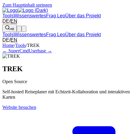
Zum Hauptinhalt springen
Tools
Wissenswertes
Frag Leo
Über das Projekt
DE
/
EN
⌘K
Tools
Wissenswertes
Frag Leo
Über das Projekt
DE
/
EN
Pfeil links und rechts: zum benachbarten Tool in der Übersicht wechsel
Home
/
Tools
/
TREK
← SuperCmd
Userbase →
TREK
Open Source
Self-hosted Reiseplaner mit Echtzeit-Kollaboration und interaktiven
Karten
Website besuchen