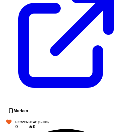
Merken
HERZEN
HEAT
(0–100)
0
🔥
0