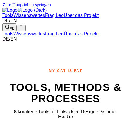
Zum Hauptinhalt springen
Tools
Wissenswertes
Frag Leo
Über das Projekt
DE
/
EN
⌘K
Tools
Wissenswertes
Frag Leo
Über das Projekt
DE
/
EN
MY CAT IS FAT
TOOLS, METHODS &
PROCESSES
8
kuratierte Tools für Entwickler, Designer & Indie-
Hacker