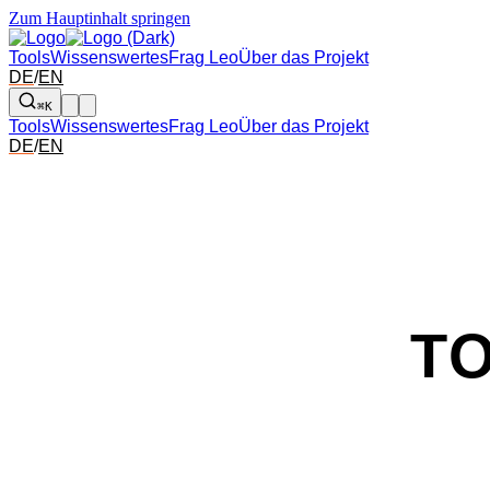
Zum Hauptinhalt springen
Tools
Wissenswertes
Frag Leo
Über das Projekt
DE
/
EN
⌘K
Tools
Wissenswertes
Frag Leo
Über das Projekt
DE
/
EN
T