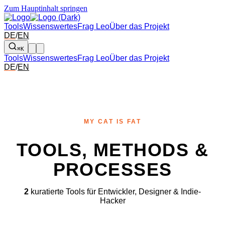
Zum Hauptinhalt springen
Tools
Wissenswertes
Frag Leo
Über das Projekt
DE
/
EN
⌘K
Tools
Wissenswertes
Frag Leo
Über das Projekt
DE
/
EN
MY CAT IS FAT
TOOLS, METHODS &
PROCESSES
2
kuratierte Tools für Entwickler, Designer & Indie-
Hacker