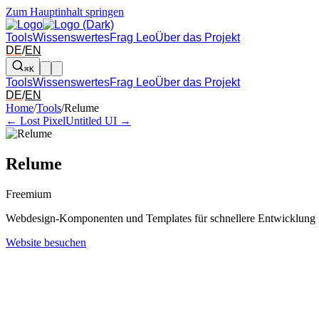
Zum Hauptinhalt springen
Tools
Wissenswertes
Frag Leo
Über das Projekt
DE
/
EN
⌘K
Tools
Wissenswertes
Frag Leo
Über das Projekt
DE
/
EN
Pfeil links und rechts: zum benachbarten Tool in der Übersicht wechsel
Home
/
Tools
/
Relume
← Lost Pixel
Untitled UI →
Relume
Freemium
Webdesign-Komponenten und Templates für schnellere Entwicklung
Website besuchen