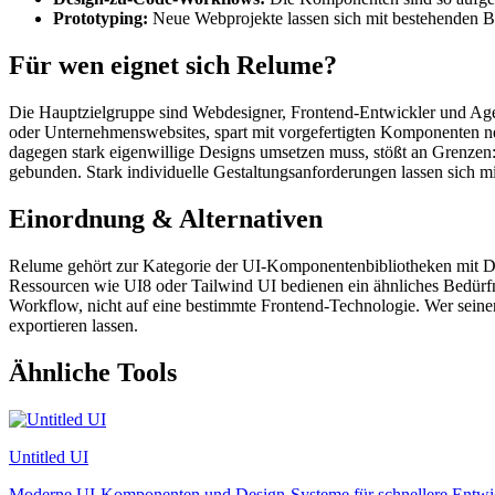
Prototyping:
Neue Webprojekte lassen sich mit bestehenden Ba
Für wen eignet sich Relume?
Die Hauptzielgruppe sind Webdesigner, Frontend-Entwickler und Agen
oder Unternehmenswebsites, spart mit vorgefertigten Komponenten nen
dagegen stark eigenwillige Designs umsetzen muss, stößt an Grenzen
gebunden. Stark individuelle Gestaltungsanforderungen lassen sich mi
Einordnung & Alternativen
Relume gehört zur Kategorie der UI-Komponentenbibliotheken mit De
Ressourcen wie UI8 oder Tailwind UI bedienen ein ähnliches Bedürfni
Workflow, nicht auf eine bestimmte Frontend-Technologie. Wer seinen 
exportieren lassen.
Ähnliche Tools
Untitled UI
Moderne UI-Komponenten und Design-Systeme für schnellere Entwi