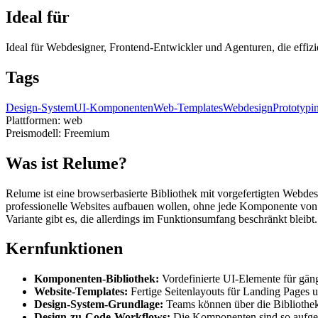
Ideal für
Ideal für Webdesigner, Frontend-Entwickler und Agenturen, die effi
Tags
Design-System
UI-Komponenten
Web-Templates
Webdesign
Prototypi
Plattformen:
web
Preismodell:
Freemium
Was ist Relume?
Relume ist eine browserbasierte Bibliothek mit vorgefertigten Webd
professionelle Websites aufbauen wollen, ohne jede Komponente von
Variante gibt es, die allerdings im Funktionsumfang beschränkt bleibt.
Kernfunktionen
Komponenten-Bibliothek:
Vordefinierte UI-Elemente für gäng
Website-Templates:
Fertige Seitenlayouts für Landing Pages 
Design-System-Grundlage:
Teams können über die Bibliothek e
Design-zu-Code-Workflows:
Die Komponenten sind so aufgeb