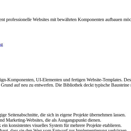
zient professionelle Websites mit bewährten Komponenten aufbauen möc
ng
esign-Komponenten, UI-Elementen und fertigen Website-Templates. Desi
 Grund auf neu zu entwerfen. Die Bibliothek deckt typische Bausteine
ige Seitenabschnitte, die sich in eigene Projekte übernehmen lassen.
und Marketing-Websites, die als Ausgangspunkt dienen.
in konsistentes visuelles System für mehrere Projekte etablieren.
aut, dass sie den Weg vom Entwurf zur Implementierung verkürzen.