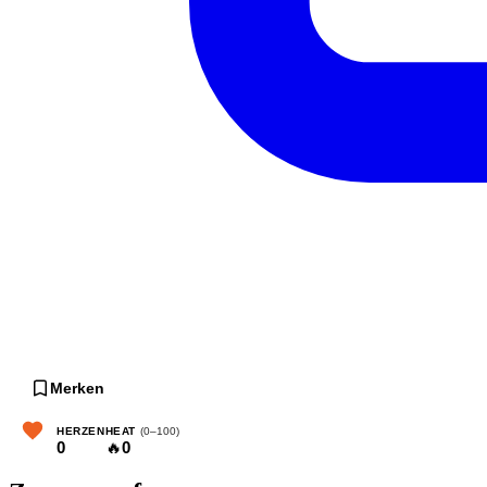
Merken
HERZEN
HEAT
(0–100)
0
🔥
0