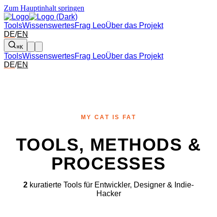
Zum Hauptinhalt springen
Tools
Wissenswertes
Frag Leo
Über das Projekt
DE
/
EN
⌘K
Tools
Wissenswertes
Frag Leo
Über das Projekt
DE
/
EN
MY CAT IS FAT
TOOLS, METHODS &
PROCESSES
2
kuratierte Tools für Entwickler, Designer & Indie-
Hacker