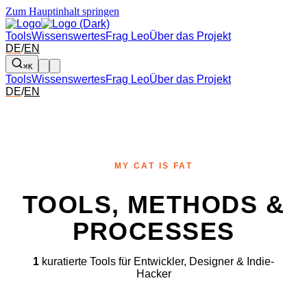
Zum Hauptinhalt springen
Tools
Wissenswertes
Frag Leo
Über das Projekt
DE
/
EN
⌘K
Tools
Wissenswertes
Frag Leo
Über das Projekt
DE
/
EN
MY CAT IS FAT
TOOLS, METHODS &
PROCESSES
1
kuratierte Tools für Entwickler, Designer & Indie-
Hacker