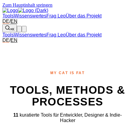
Zum Hauptinhalt springen
Tools
Wissenswertes
Frag Leo
Über das Projekt
DE
/
EN
⌘K
Tools
Wissenswertes
Frag Leo
Über das Projekt
DE
/
EN
MY CAT IS FAT
TOOLS, METHODS &
PROCESSES
11
kuratierte Tools für Entwickler, Designer & Indie-
Hacker