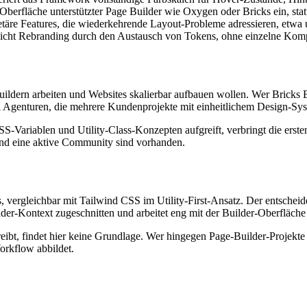
Oberfläche unterstützter Page Builder wie Oxygen oder Bricks ein, stat
täre Features, die wiederkehrende Layout-Probleme adressieren, etwa
licht Rebranding durch den Austausch von Tokens, ohne einzelne Kom
ildern arbeiten und Websites skalierbar aufbauen wollen. Wer Bricks 
d Agenturen, die mehrere Kundenprojekte mit einheitlichem Design-Syste
-Variablen und Utility-Class-Konzepten aufgreift, verbringt die erst
 und eine aktive Community sind vorhanden.
vergleichbar mit Tailwind CSS im Utility-First-Ansatz. Der entscheid
lder-Kontext zugeschnitten und arbeitet eng mit der Builder-Oberfläc
eibt, findet hier keine Grundlage. Wer hingegen Page-Builder-Projekt
orkflow abbildet.