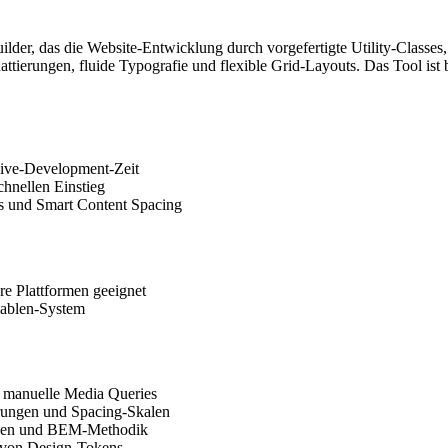
lder, das die Website-Entwicklung durch vorgefertigte Utility-Classes
ttierungen, fluide Typografie und flexible Grid-Layouts. Das Tool ist b
ive-Development-Zeit
hnellen Einstieg
ts und Smart Content Spacing
re Plattformen geeignet
iablen-System
 manuelle Media Queries
erungen und Spacing-Skalen
blen und BEM-Methodik
 von Design-Tokens