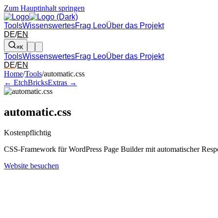
Zum Hauptinhalt springen
Tools
Wissenswertes
Frag Leo
Über das Projekt
DE
/
EN
⌘K
Tools
Wissenswertes
Frag Leo
Über das Projekt
DE
/
EN
Pfeil links und rechts: zum benachbarten Tool in der Übersicht wechsel
Home
/
Tools
/
automatic.css
← Etch
BricksExtras →
automatic.css
Kostenpflichtig
CSS-Framework für WordPress Page Builder mit automatischer Respo
Website besuchen