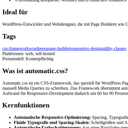
Ideal für
WordPress-Entwickler und Webdesigner, die mit Page Buildern wie Oxy
Tags
css-framework
wordpress
page-builder
responsive-design
utility-classes
Plattformen:
web, self-hosted
Preismodell:
Kostenpflichtig
Was ist automatic.css?
Automatic.css ist ein CSS-Framework, das speziell für WordPress Page
manuell Media Queries zu schreiben. Das Framework übernimmt automa
Aufwand für Responsive-Development dadurch um 60 bis 90 Prozent
Kernfunktionen
Automatische Responsive-Optimierung:
Spacing, Typografie
Fluide Typografie und Spacing-Skalen:
Schriftgrößen und A
Automatische Farbschattierungen:
Aus einer Basisfarbe gen