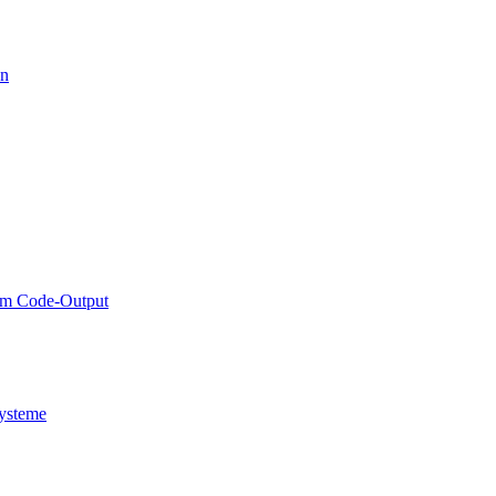
on
rem Code-Output
Systeme