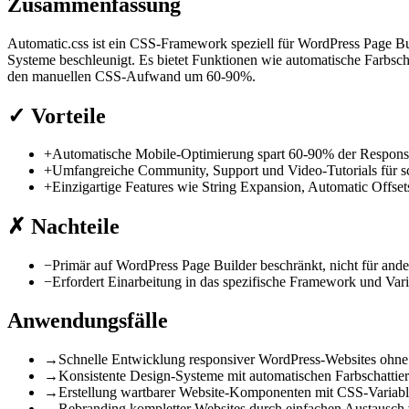
Zusammenfassung
Automatic.css ist ein CSS-Framework speziell für WordPress Page Bui
Systeme beschleunigt. Es bietet Funktionen wie automatische Farbscha
den manuellen CSS-Aufwand um 60-90%.
✓
Vorteile
+
Automatische Mobile-Optimierung spart 60-90% der Respons
+
Umfangreiche Community, Support und Video-Tutorials für sc
+
Einzigartige Features wie String Expansion, Automatic Offse
✗
Nachteile
−
Primär auf WordPress Page Builder beschränkt, nicht für ande
−
Erfordert Einarbeitung in das spezifische Framework und Var
Anwendungsfälle
→
Schnelle Entwicklung responsiver WordPress-Websites ohne
→
Konsistente Design-Systeme mit automatischen Farbschatti
→
Erstellung wartbarer Website-Komponenten mit CSS-Varia
→
Rebranding kompletter Websites durch einfachen Austausch