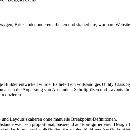
gen, Bricks oder anderen arbeiten und skalierbare, wartbare Websites 
 Builder entwickelt wurde. Es liefert ein vollständiges Utility-Class-
tisch die Anpassung von Abstanden, Schriftgrößen und Layouts für unt
 reduzieren.
 und Layouts skalieren ohne manuelle Breakpoint-Definitionen.
bstände wachsen proportional, basierend auf konfigurierbaren Design
eriert das Framework vollständige Farbskalen für Hover-Zustände, Hin