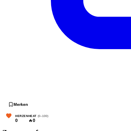
Merken
HERZEN
HEAT
(0–100)
0
🔥
0