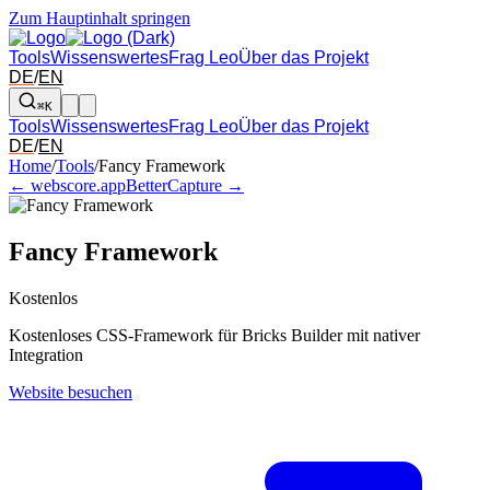
Zum Hauptinhalt springen
Tools
Wissenswertes
Frag Leo
Über das Projekt
DE
/
EN
⌘K
Tools
Wissenswertes
Frag Leo
Über das Projekt
DE
/
EN
Pfeil links und rechts: zum benachbarten Tool in der Übersicht wechsel
Home
/
Tools
/
Fancy Framework
← webscore.app
BetterCapture →
Fancy Framework
Kostenlos
Kostenloses CSS-Framework für Bricks Builder mit nativer
Integration
Website besuchen