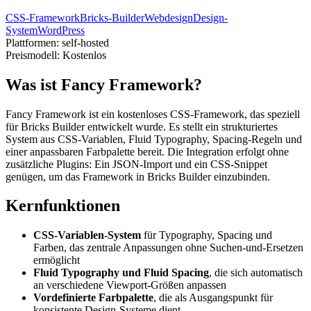
CSS-Framework
Bricks-Builder
Webdesign
Design-
System
WordPress
Plattformen:
self-hosted
Preismodell:
Kostenlos
Was ist Fancy Framework?
Fancy Framework ist ein kostenloses CSS-Framework, das speziell
für Bricks Builder entwickelt wurde. Es stellt ein strukturiertes
System aus CSS-Variablen, Fluid Typography, Spacing-Regeln und
einer anpassbaren Farbpalette bereit. Die Integration erfolgt ohne
zusätzliche Plugins: Ein JSON-Import und ein CSS-Snippet
genügen, um das Framework in Bricks Builder einzubinden.
Kernfunktionen
CSS-Variablen-System
für Typography, Spacing und
Farben, das zentrale Anpassungen ohne Suchen-und-Ersetzen
ermöglicht
Fluid Typography und Fluid Spacing
, die sich automatisch
an verschiedene Viewport-Größen anpassen
Vordefinierte Farbpalette
, die als Ausgangspunkt für
konsistente Design-Systeme dient