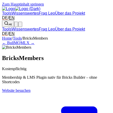
Zum Hauptinhalt springen
Tools
Wissenswertes
Frag Leo
Über das Projekt
DE
/
EN
⌘K
Tools
Wissenswertes
Frag Leo
Über das Projekt
DE
/
EN
Pfeil links und rechts: zum benachbarten Tool in der Übersicht wechsel
Home
/
Tools
/
BricksMembers
← BullMQ
MLX →
BricksMembers
Kostenpflichtig
Membership & LMS Plugin nativ für Bricks Builder – ohne
Shortcodes
Website besuchen