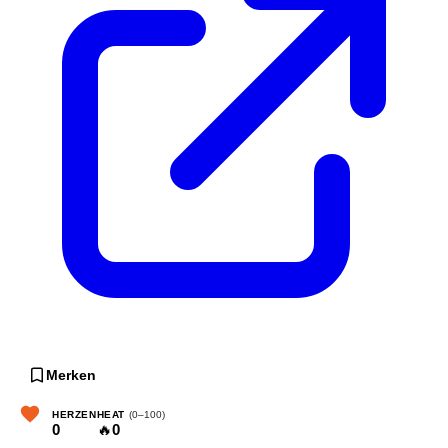
Merken
HERZEN
HEAT
(0–100)
0
🔥
0