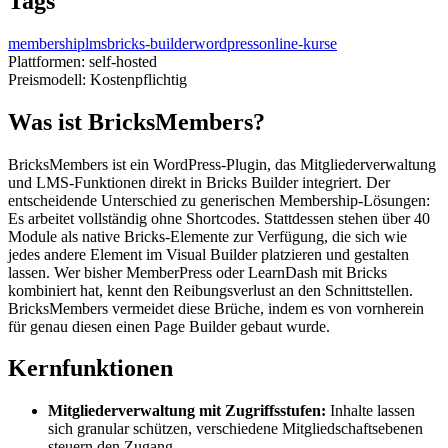
Tags
membership
lms
bricks-builder
wordpress
online-kurse
Plattformen:
self-hosted
Preismodell:
Kostenpflichtig
Was ist BricksMembers?
BricksMembers ist ein WordPress-Plugin, das Mitgliederverwaltung
und LMS-Funktionen direkt in Bricks Builder integriert. Der
entscheidende Unterschied zu generischen Membership-Lösungen:
Es arbeitet vollständig ohne Shortcodes. Stattdessen stehen über 40
Module als native Bricks-Elemente zur Verfügung, die sich wie
jedes andere Element im Visual Builder platzieren und gestalten
lassen. Wer bisher MemberPress oder LearnDash mit Bricks
kombiniert hat, kennt den Reibungsverlust an den Schnittstellen.
BricksMembers vermeidet diese Brüche, indem es von vornherein
für genau diesen einen Page Builder gebaut wurde.
Kernfunktionen
Mitgliederverwaltung mit Zugriffsstufen:
Inhalte lassen
sich granular schützen, verschiedene Mitgliedschaftsebenen
steuern den Zugang.