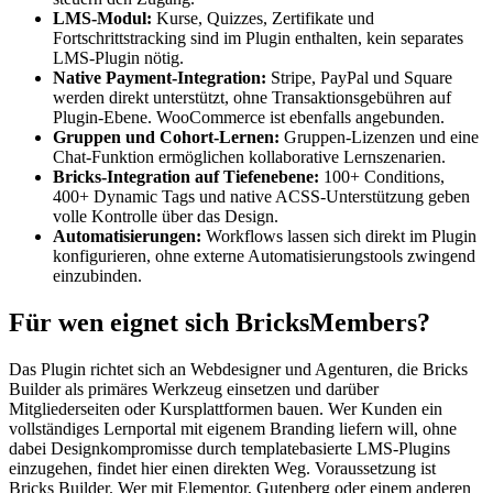
LMS-Modul:
Kurse, Quizzes, Zertifikate und
Fortschrittstracking sind im Plugin enthalten, kein separates
LMS-Plugin nötig.
Native Payment-Integration:
Stripe, PayPal und Square
werden direkt unterstützt, ohne Transaktionsgebühren auf
Plugin-Ebene. WooCommerce ist ebenfalls angebunden.
Gruppen und Cohort-Lernen:
Gruppen-Lizenzen und eine
Chat-Funktion ermöglichen kollaborative Lernszenarien.
Bricks-Integration auf Tiefenebene:
100+ Conditions,
400+ Dynamic Tags und native ACSS-Unterstützung geben
volle Kontrolle über das Design.
Automatisierungen:
Workflows lassen sich direkt im Plugin
konfigurieren, ohne externe Automatisierungstools zwingend
einzubinden.
Für wen eignet sich BricksMembers?
Das Plugin richtet sich an Webdesigner und Agenturen, die Bricks
Builder als primäres Werkzeug einsetzen und darüber
Mitgliederseiten oder Kursplattformen bauen. Wer Kunden ein
vollständiges Lernportal mit eigenem Branding liefern will, ohne
dabei Designkompromisse durch templatebasierte LMS-Plugins
einzugehen, findet hier einen direkten Weg. Voraussetzung ist
Bricks Builder. Wer mit Elementor, Gutenberg oder einem anderen